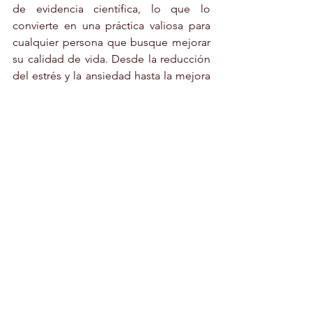
de evidencia científica, lo que lo 
convierte en una práctica valiosa para 
cualquier persona que busque mejorar 
su calidad de vida. Desde la reducción 
del estrés y la ansiedad hasta la mejora 
de la salud física, el mindfulness es una 
herramienta poderosa y accesible. Lo 
mejor de todo es que no requiere 
equipamiento especial ni largos 
períodos de tiempo: basta con dedicar 
unos minutos al día para empezar a 
experimentar sus efectos positivos.
#Mindfulness
#Beneficios
MINDFULNESS