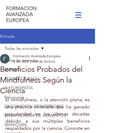
FORMACION
AVANZADA
EUROPEA
Entrada
Todas las entradas
Formación Avanzada Europea
Todas las entradas
3 dic 2024
3 min de lectura
Beneficios Probados del
EMPLEO
Mindfulness Según la
FLORES DE BACH
NATUROPATÍA
Ciencia
Peluqueria
El mindfulness, o la atención plena, es 
DECORACIÓN DE INTERIORES
una práctica milenaria que ha ganado 
popularidad en las últimas décadas 
MANIPULADOR DE ALIMENTOS
debido a sus múltiples beneficios 
MANICURA
respaldados por la ciencia. Consiste en 