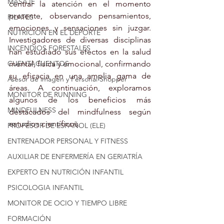
MASAJE
centrar la atención en el momento 
presente, observando pensamientos, 
PILATES
emociones y sensaciones sin juzgar. 
NUTRICION EN EL DEPORTE
Investigadores de diversas disciplinas 
INCENDIOS FORESTALES
han estudiado sus efectos en la salud 
CUENTACUENTOS
mental, física y emocional, confirmando 
su eficacia en una amplia gama de 
Asesor de imagen y Personal Shopper
áreas. A continuación, exploramos 
MONITOR DE RUNNING
algunos de los beneficios más 
MINDFULNESS
destacados del mindfulness según 
estudios científicos.
PROFESOR DE ESPAÑOL (ELE)
ENTRENADOR PERSONAL Y FITNESS
AUXILIAR DE ENFERMERÍA EN GERIATRÍA
EXPERTO EN NUTRICIÓN INFANTIL
PSICOLOGIA INFANTIL
MONITOR DE OCIO Y TIEMPO LIBRE
FORMACIÓN