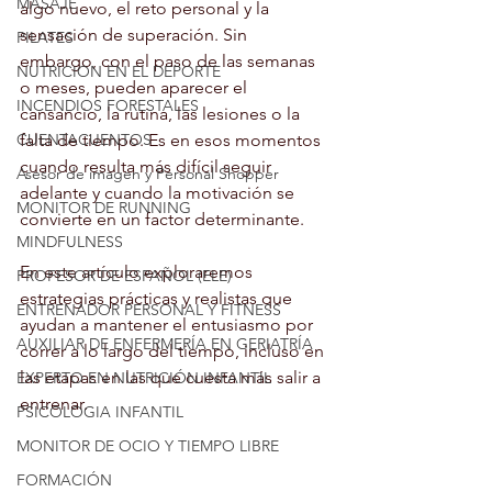
MASAJE
algo nuevo, el reto personal y la 
sensación de superación. Sin 
PILATES
embargo, con el paso de las semanas 
NUTRICION EN EL DEPORTE
o meses, pueden aparecer el 
INCENDIOS FORESTALES
cansancio, la rutina, las lesiones o la 
CUENTACUENTOS
falta de tiempo. Es en esos momentos 
cuando resulta más difícil seguir 
Asesor de imagen y Personal Shopper
adelante y cuando la motivación se 
MONITOR DE RUNNING
convierte en un factor determinante.
MINDFULNESS
En este artículo exploraremos 
PROFESOR DE ESPAÑOL (ELE)
estrategias prácticas y realistas que 
ENTRENADOR PERSONAL Y FITNESS
ayudan a mantener el entusiasmo por 
AUXILIAR DE ENFERMERÍA EN GERIATRÍA
correr a lo largo del tiempo, incluso en 
las etapas en las que cuesta más salir a 
EXPERTO EN NUTRICIÓN INFANTIL
entrenar.
PSICOLOGIA INFANTIL
MONITOR DE OCIO Y TIEMPO LIBRE
FORMACIÓN