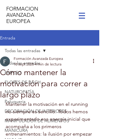
FORMACION
AVANZADA
EUROPEA
Entrada
Todas las entradas
Formación Avanzada Europea
Todas las entradas
18 sept 2025
4 min de lectura
Cómo mantener la
EMPLEO
motivación para correr a
FLORES DE BACH
NATUROPATÍA
largo plazo
Peluqueria
Mantener la motivación en el running 
DECORACIÓN DE INTERIORES
no siempre es sencillo. Todos hemos 
experimentado esa energía inicial que 
MANIPULADOR DE ALIMENTOS
acompaña a los primeros 
MANICURA
entrenamientos: la ilusión por empezar 