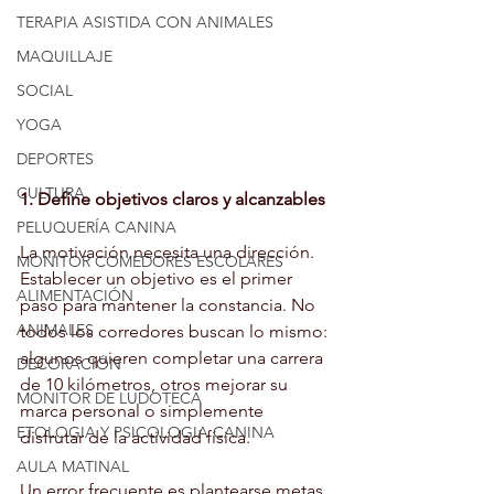
TERAPIA ASISTIDA CON ANIMALES
MAQUILLAJE
SOCIAL
YOGA
DEPORTES
CULTURA
1. Define objetivos claros y alcanzables
PELUQUERÍA CANINA
La motivación necesita una dirección. 
MONITOR COMEDORES ESCOLARES
Establecer un objetivo es el primer 
ALIMENTACIÓN
paso para mantener la constancia. No 
ANIMALES
todos los corredores buscan lo mismo: 
algunos quieren completar una carrera 
DECORACIÓN
de 10 kilómetros, otros mejorar su 
MONITOR DE LUDOTECA
marca personal o simplemente 
ETOLOGIA Y PSICOLOGIA CANINA
disfrutar de la actividad física.
AULA MATINAL
Un error frecuente es plantearse metas 