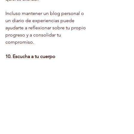
Incluso mantener un blog personal o 
un diario de experiencias puede 
ayudarte a reflexionar sobre tu propio 
progreso y a consolidar tu 
compromiso.
10. Escucha a tu cuerpo
La motivación desaparece cuando 
aparecen lesiones o molestias 
constantes. Escuchar a tu cuerpo y 
respetar los descansos es esencial para 
sostener el hábito en el tiempo. A 
veces, detenerse unos días para 
recuperarse resulta más beneficioso 
que forzar un entrenamiento que 
pueda acabar en una lesión más seria.