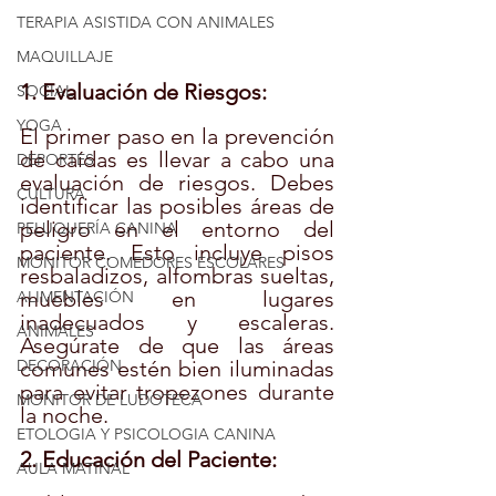
TERAPIA ASISTIDA CON ANIMALES
MAQUILLAJE
1. Evaluación de Riesgos:
SOCIAL
YOGA
El primer paso en la prevención 
de caídas es llevar a cabo una 
DEPORTES
evaluación de riesgos. Debes 
CULTURA
identificar las posibles áreas de 
peligro en el entorno del 
PELUQUERÍA CANINA
paciente. Esto incluye pisos 
MONITOR COMEDORES ESCOLARES
resbaladizos, alfombras sueltas, 
muebles en lugares 
ALIMENTACIÓN
inadecuados y escaleras. 
ANIMALES
Asegúrate de que las áreas 
DECORACIÓN
comunes estén bien iluminadas 
para evitar tropezones durante 
MONITOR DE LUDOTECA
la noche.
ETOLOGIA Y PSICOLOGIA CANINA
2. Educación del Paciente:
AULA MATINAL