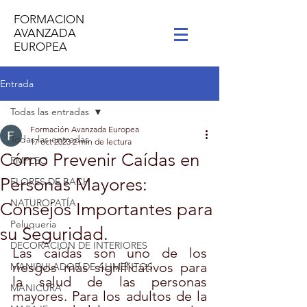
FORMACION
AVANZADA
EUROPEA
Entrada
Todas las entradas
Formación Avanzada Europea
Todas las entradas
17 oct 2023
2 min de lectura
Cómo Prevenir Caídas en
EMPLEO
Personas Mayores:
FLORES DE BACH
NATUROPATÍA
Consejos Importantes para
Peluqueria
su Seguridad.
DECORACIÓN DE INTERIORES
Las caídas son uno de los 
riesgos más significativos para 
MANIPULADOR DE ALIMENTOS
la salud de las personas 
MANICURA
mayores. Para los adultos de la 