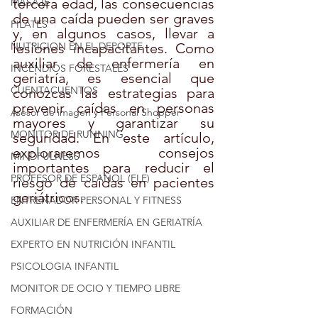
tercera edad, las consecuencias 
MASAJE
de una caída pueden ser graves 
PILATES
y, en algunos casos, llevar a 
NUTRICION EN EL DEPORTE
lesiones incapacitantes. Como 
auxiliar de enfermería en 
INCENDIOS FORESTALES
geriatría, es esencial que 
CUENTACUENTOS
conozcas las estrategias para 
prevenir caídas en personas 
Asesor de imagen y Personal Shopper
mayores y garantizar su 
MONITOR DE RUNNING
seguridad. En este artículo, 
exploraremos consejos 
MINDFULNESS
importantes para reducir el 
PROFESOR DE ESPAÑOL (ELE)
riesgo de caídas en pacientes 
geriátricos.
ENTRENADOR PERSONAL Y FITNESS
AUXILIAR DE ENFERMERÍA EN GERIATRÍA
EXPERTO EN NUTRICIÓN INFANTIL
PSICOLOGIA INFANTIL
MONITOR DE OCIO Y TIEMPO LIBRE
FORMACIÓN