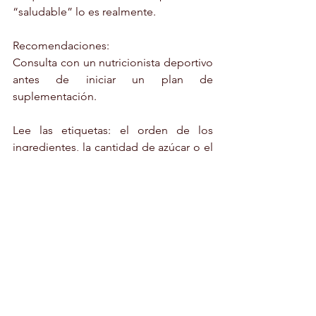
“saludable” lo es realmente.
Recomendaciones:
Consulta con un nutricionista deportivo 
antes de iniciar un plan de 
suplementación.
Lee las etiquetas: el orden de los 
ingredientes, la cantidad de azúcar o el 
tipo de proteína importan.
Prioriza una alimentación equilibrada y 
usa suplementos como apoyo, no 
como sustituto.
Escoge marcas con certificaciones, 
trazabilidad y buen respaldo científico.