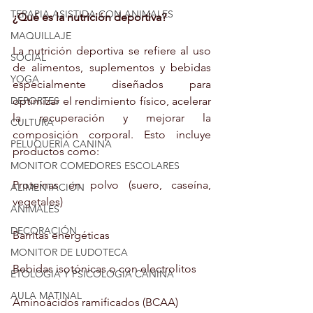
TERAPIA ASISTIDA CON ANIMALES
¿Qué es la nutrición deportiva?
MAQUILLAJE
La nutrición deportiva se refiere al uso 
SOCIAL
de alimentos, suplementos y bebidas 
YOGA
especialmente diseñados para 
DEPORTES
optimizar el rendimiento físico, acelerar 
la recuperación y mejorar la 
CULTURA
composición corporal. Esto incluye 
PELUQUERÍA CANINA
productos como:
MONITOR COMEDORES ESCOLARES
Proteínas en polvo (suero, caseína, 
ALIMENTACIÓN
vegetales)
ANIMALES
DECORACIÓN
Barritas energéticas
MONITOR DE LUDOTECA
Bebidas isotónicas o con electrolitos
ETOLOGIA Y PSICOLOGIA CANINA
AULA MATINAL
Aminoácidos ramificados (BCAA)