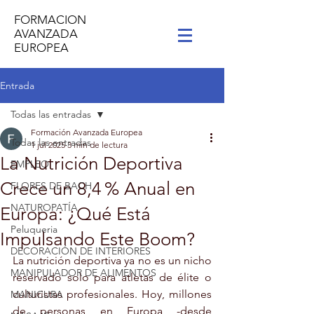
FORMACION
AVANZADA
EUROPEA
Entrada
Todas las entradas
Formación Avanzada Europea
Todas las entradas
1 jul 2025
3 min de lectura
La Nutrición Deportiva
EMPLEO
Crece un 8,4 % Anual en
FLORES DE BACH
NATUROPATÍA
Europa: ¿Qué Está
Peluqueria
Impulsando Este Boom?
DECORACIÓN DE INTERIORES
La nutrición deportiva ya no es un nicho 
MANIPULADOR DE ALIMENTOS
reservado solo para atletas de élite o 
culturistas profesionales. Hoy, millones 
MANICURA
de personas en Europa -desde 