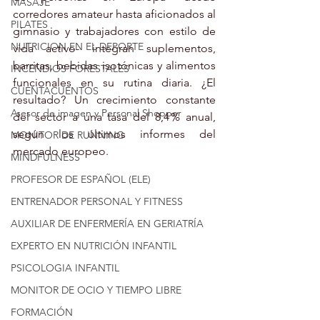
MASAJE
corredores amateur hasta aficionados al 
PILATES
gimnasio y trabajadores con estilo de 
NUTRICION EN EL DEPORTE
vida activo- integran suplementos, 
barritas, bebidas isotónicas y alimentos 
INCENDIOS FORESTALES
funcionales en su rutina diaria. ¿El 
CUENTACUENTOS
resultado? Un crecimiento constante 
Asesor de imagen y Personal Shopper
del sector a una tasa del 8,4 % anual, 
según los últimos informes del 
MONITOR DE RUNNING
mercado europeo.
MINDFULNESS
PROFESOR DE ESPAÑOL (ELE)
ENTRENADOR PERSONAL Y FITNESS
AUXILIAR DE ENFERMERÍA EN GERIATRÍA
EXPERTO EN NUTRICIÓN INFANTIL
PSICOLOGIA INFANTIL
MONITOR DE OCIO Y TIEMPO LIBRE
FORMACIÓN