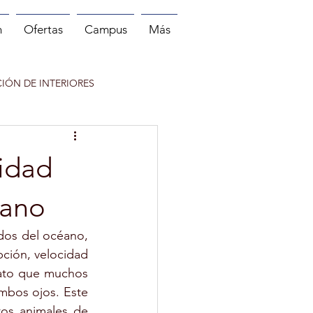
n
Ofertas
Campus
Más
IÓN DE INTERIORES
 DEPORTE
cidad
NITOR DE RUNNING
éano
os del océano, 
ción, velocidad 
ato que muchos 
mbos ojos. Este 
INFANTIL
os animales de 