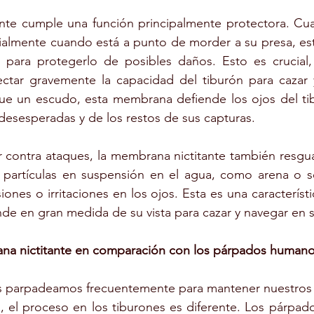
nte cumple una función principalmente protectora. Cua
ialmente cuando está a punto de morder a su presa, es
o para protegerlo de posibles daños. Esto es crucial,
ectar gravemente la capacidad del tiburón para cazar y
 que un escudo, esta membrana defiende los ojos del tib
esesperadas y de los restos de sus capturas.
contra ataques, la membrana nictitante también resguar
s partículas en suspensión en el agua, como arena o s
ones o irritaciones en los ojos. Esta es una característi
de en gran medida de su vista para cazar y navegar en 
na nictitante en comparación con los párpados human
parpadeamos frecuentemente para mantener nuestros o
as, el proceso en los tiburones es diferente. Los párpa