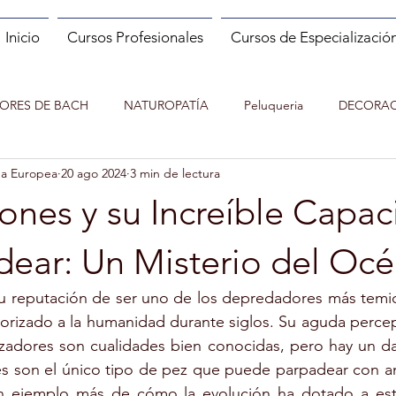
Inicio
Cursos Profesionales
Cursos de Especializació
LORES DE BACH
NATUROPATÍA
Peluqueria
DECORAC
da Europea
20 ago 2024
3 min de lectura
MANICURA
MASAJE
PILATES
NUTRICION EN EL
ones y su Increíble Capa
ENTACUENTOS
Asesor de imagen y Personal Shopper
MO
dear: Un Misterio del Oc
su reputación de ser uno de los depredadores más temid
 ESPAÑOL (ELE)
ENTRENADOR PERSONAL Y FITNESS
rorizado a la humanidad durante siglos. Su aguda percep
azadores son cualidades bien conocidas, pero hay un d
nes son el único tipo de pez que puede parpadear con a
IATRÍA
EXPERTO EN NUTRICIÓN INFANTIL
PSICOLOGIA 
n ejemplo más de cómo la evolución ha dotado a est