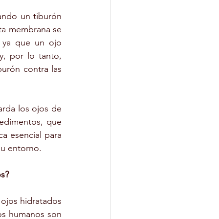
ndo un tiburón 
ta membrana se 
 ya que un ojo 
, por lo tanto, 
urón contra las 
da los ojos de 
edimentos, que 
ca esencial para 
su entorno.
os?
jos hidratados 
dos humanos son 