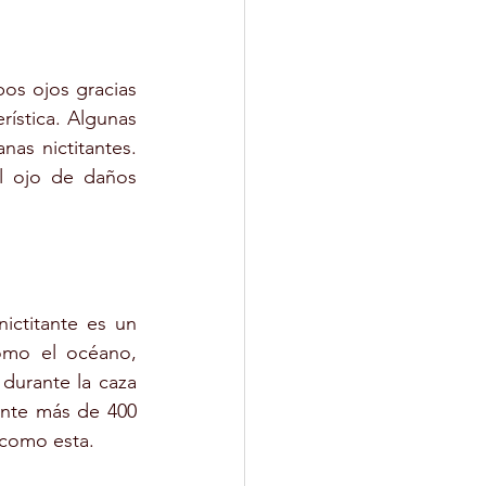
s ojos gracias 
ística. Algunas 
as nictitantes. 
l ojo de daños 
ctitante es un 
omo el océano, 
durante la caza 
ante más de 400 
 como esta.