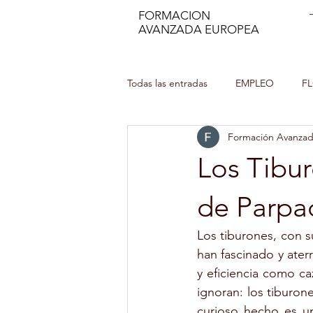
FORMACION
AVANZADA EUROPEA
Todas las entradas
EMPLEO
F
Formación Avanza
MANIPULADOR DE ALIMENTOS
Los Tibur
INCENDIOS FORESTALES
CU
de Parpa
Los tiburones, con 
MINDFULNESS
PROFESOR DE
han fascinado y ater
y eficiencia como c
ignoran: los tiburo
AUXILIAR DE ENFERMERÍA EN GER
curioso hecho es u