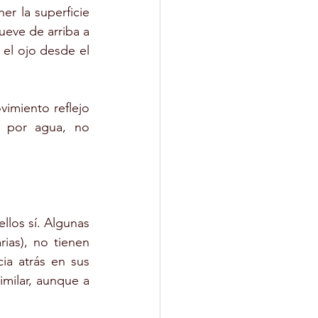
r la superficie 
eve de arriba a 
el ojo desde el 
miento reflejo 
e por agua, no 
los sí. Algunas 
as), no tienen 
a atrás en sus 
milar, aunque a 