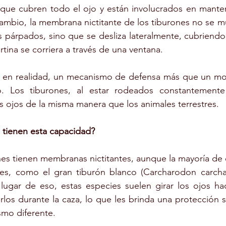
s que cubren todo el ojo y están involucrados en mantene
mbio, la membrana nictitante de los tiburones no se mu
párpados, sino que se desliza lateralmente, cubriendo 
tina se corriera a través de una ventana.
 en realidad, un mecanismo de defensa más que un movi
jo. Los tiburones, al estar rodeados constantement
us ojos de la misma manera que los animales terrestres.
 tienen esta capacidad?
es tienen membranas nictitantes, aunque la mayoría de el
es, como el gran tiburón blanco (Carcharodon carchari
ugar de eso, estas especies suelen girar los ojos haci
rlos durante la caza, lo que les brinda una protección si
smo diferente.