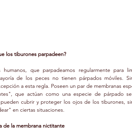
e los tiburones parpadeen?
s humanos, que parpadeamos regularmente para limpi
mayoría de los peces no tienen párpados móviles. Si
xcepción a esta regla. Poseen un par de membranas espe
ntes", que actúan como una especie de párpado secu
ueden cubrir y proteger los ojos de los tiburones, si
ear" en ciertas situaciones.
a de la membrana nictitante