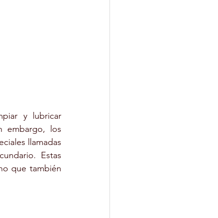
ar y lubricar 
n embargo, los 
ciales llamadas 
ndario. Estas 
no que también 