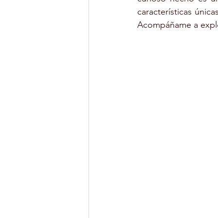
características únic
Acompáñame a explor
MONITOR DE OCIO Y TIEMPO LIB
YOGA
DEPORTES
CUL