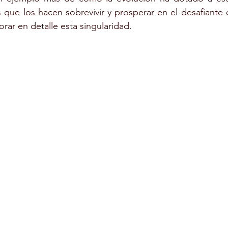
as que los hacen sobrevivir y prosperar en el desafiante 
ar en detalle esta singularidad.
RE
FORMACIÓN
TERAPIA ASISTIDA CON ANIMALES
TURA
PELUQUERÍA CANINA
MONITOR COMEDORES ESC