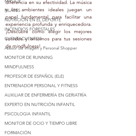
MASAJE
diferencia en su efectividad. La música 
y los ambientes ideales juegan un 
PILATES
papel fundamental para facilitar una 
NUTRICION EN EL DEPORTE
experiencia profunda y enriquecedora. 
INCENDIOS FORESTALES
¡Descubre cómo elegir los mejores 
CUENTACUENTOS
sonidos y entornos para tus sesiones 
de mindfulness!
Asesor de imagen y Personal Shopper
MONITOR DE RUNNING
MINDFULNESS
PROFESOR DE ESPAÑOL (ELE)
ENTRENADOR PERSONAL Y FITNESS
AUXILIAR DE ENFERMERÍA EN GERIATRÍA
EXPERTO EN NUTRICIÓN INFANTIL
PSICOLOGIA INFANTIL
MONITOR DE OCIO Y TIEMPO LIBRE
FORMACIÓN