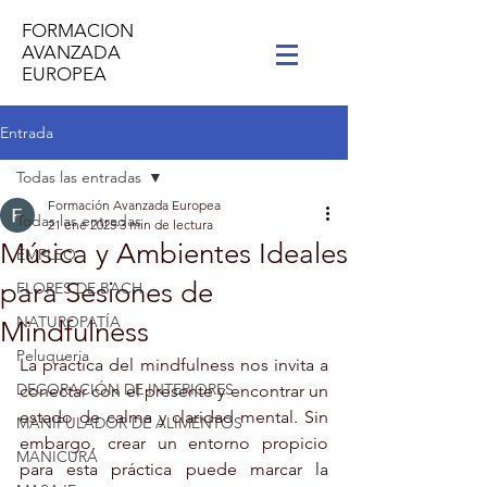
FORMACION
AVANZADA
EUROPEA
Entrada
Todas las entradas
Formación Avanzada Europea
Todas las entradas
21 ene 2025
3 min de lectura
Música y Ambientes Ideales
EMPLEO
para Sesiones de
FLORES DE BACH
NATUROPATÍA
Mindfulness
Peluqueria
La práctica del mindfulness nos invita a 
DECORACIÓN DE INTERIORES
conectar con el presente y encontrar un 
estado de calma y claridad mental. Sin 
MANIPULADOR DE ALIMENTOS
embargo, crear un entorno propicio 
MANICURA
para esta práctica puede marcar la 