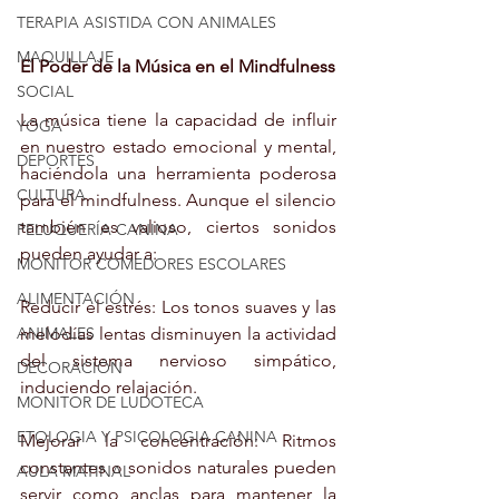
TERAPIA ASISTIDA CON ANIMALES
MAQUILLAJE
El Poder de la Música en el Mindfulness
SOCIAL
La música tiene la capacidad de influir 
YOGA
en nuestro estado emocional y mental, 
DEPORTES
haciéndola una herramienta poderosa 
CULTURA
para el mindfulness. Aunque el silencio 
también es valioso, ciertos sonidos 
PELUQUERÍA CANINA
pueden ayudar a:
MONITOR COMEDORES ESCOLARES
ALIMENTACIÓN
Reducir el estrés: Los tonos suaves y las 
ANIMALES
melodías lentas disminuyen la actividad 
del sistema nervioso simpático, 
DECORACIÓN
induciendo relajación.
MONITOR DE LUDOTECA
ETOLOGIA Y PSICOLOGIA CANINA
Mejorar la concentración: Ritmos 
constantes o sonidos naturales pueden 
AULA MATINAL
servir como anclas para mantener la 