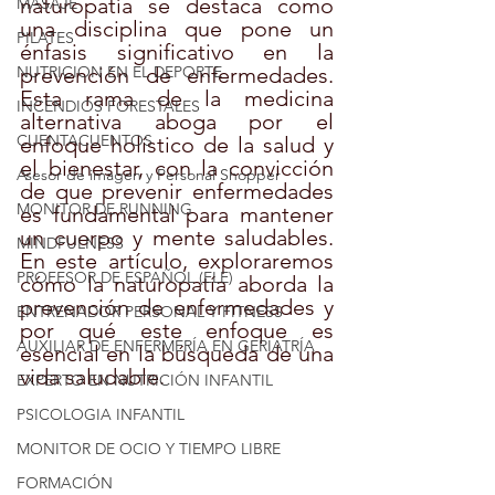
naturopatía se destaca como 
MASAJE
una disciplina que pone un 
PILATES
énfasis significativo en la 
NUTRICION EN EL DEPORTE
prevención de enfermedades. 
Esta rama de la medicina 
INCENDIOS FORESTALES
alternativa aboga por el 
CUENTACUENTOS
enfoque holístico de la salud y 
el bienestar, con la convicción 
Asesor de imagen y Personal Shopper
de que prevenir enfermedades 
MONITOR DE RUNNING
es fundamental para mantener 
un cuerpo y mente saludables. 
MINDFULNESS
En este artículo, exploraremos 
PROFESOR DE ESPAÑOL (ELE)
cómo la naturopatía aborda la 
prevención de enfermedades y 
ENTRENADOR PERSONAL Y FITNESS
por qué este enfoque es 
AUXILIAR DE ENFERMERÍA EN GERIATRÍA
esencial en la búsqueda de una 
vida saludable.
EXPERTO EN NUTRICIÓN INFANTIL
PSICOLOGIA INFANTIL
MONITOR DE OCIO Y TIEMPO LIBRE
FORMACIÓN