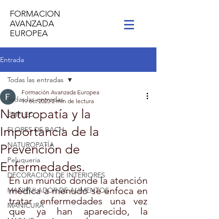
FORMACION
AVANZADA
EUROPEA
Entrada
Todas las entradas
Formación Avanzada Europea
Todas las entradas
19 oct 2023
2 min de lectura
Naturopatía y la
EMPLEO
Importancia de la
FLORES DE BACH
NATUROPATÍA
Prevención de
Peluqueria
Enfermedades.
DECORACIÓN DE INTERIORES
En un mundo donde la atención 
médica a menudo se enfoca en 
MANIPULADOR DE ALIMENTOS
tratar enfermedades una vez 
MANICURA
que ya han aparecido, la 