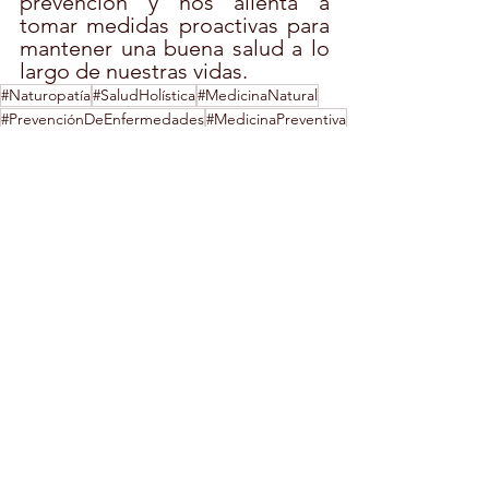
prevención y nos alienta a 
tomar medidas proactivas para 
mantener una buena salud a lo 
largo de nuestras vidas.
#Naturopatía
#SaludHolística
#MedicinaNatural
#PrevenciónDeEnfermedades
#MedicinaPreventiva
NATUROPATÍA
Ver todo
Entradas recientes