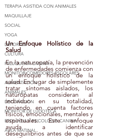
TERAPIA ASISTIDA CON ANIMALES
MAQUILLAJE
SOCIAL
YOGA
Un Enfoque Holístico de la 
DEPORTES
Salud
CULTURA
En la naturopatía, la prevención 
PELUQUERÍA CANINA
de enfermedades comienza con 
MONITOR COMEDORES ESCOLARES
un enfoque holístico de la 
salud. En lugar de simplemente 
ALIMENTACIÓN
tratar síntomas aislados, los 
ANIMALES
naturópatas consideran al 
individuo en su totalidad, 
DECORACIÓN
teniendo en cuenta factores 
MONITOR DE LUDOTECA
físicos, emocionales, mentales y 
espirituales. Este enfoque 
ETOLOGIA Y PSICOLOGIA CANINA
ayuda a identificar 
AULA MATINAL
desequilibrios antes de que se 