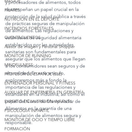
MASAJE
y procesadores de alimentos, todos 
desempeñan un papel crucial en la 
PILATES
protección de la salud pública a través 
NUTRICION EN EL DEPORTE
de prácticas seguras de manipulación 
INCENDIOS FORESTALES
de alimentos. Las regulaciones y 
CUENTACUENTOS
estándares de seguridad alimentaria 
establecidos por las autoridades 
Asesor de imagen y Personal Shopper
sanitarias son fundamentales para 
MONITOR DE RUNNING
asegurar que los alimentos que llegan 
MINDFULNESS
a los consumidores sean seguros y de 
alta calidad. En este artículo, 
PROFESOR DE ESPAÑOL (ELE)
exploraremos más a fondo la 
ENTRENADOR PERSONAL Y FITNESS
importancia de las regulaciones y 
AUXILIAR DE ENFERMERÍA EN GERIATRÍA
estándares en la industria, así como el 
papel del Curso de Manipulador de 
EXPERTO EN NUTRICIÓN INFANTIL
Alimentos en la garantía de una 
PSICOLOGIA INFANTIL
manipulación de alimentos segura y 
MONITOR DE OCIO Y TIEMPO LIBRE
responsable.
FORMACIÓN