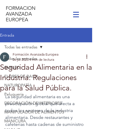
FORMACION
AVANZADA
EUROPEA
Entrada
Todas las entradas
Formación Avanzada Europea
Todas las entradas
26 jul 2023
4 min de lectura
Seguridad Alimentaria en la
EMPLEO
Industria: Regulaciones
FLORES DE BACH
NATUROPATÍA
para la Salud Pública.
Peluqueria
La seguridad alimentaria es una 
DECORACIÓN DE INTERIORES
preocupación global que afecta a 
todos los sectores de la industria 
MANIPULADOR DE ALIMENTOS
alimentaria. Desde restaurantes y 
MANICURA
cafeterías hasta cadenas de suministro 