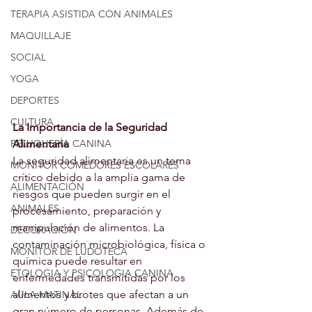
TERAPIA ASISTIDA CON ANIMALES
MAQUILLAJE
SOCIAL
YOGA
DEPORTES
CULTURA
La Importancia de la Seguridad 
Alimentaria
PELUQUERÍA CANINA
La seguridad alimentaria es un tema 
MONITOR COMEDORES ESCOLARES
crítico debido a la amplia gama de 
ALIMENTACIÓN
riesgos que pueden surgir en el 
ANIMALES
procesamiento, preparación y 
manipulación de alimentos. La 
DECORACIÓN
contaminación microbiológica, física o 
MONITOR DE LUDOTECA
química puede resultar en 
ETOLOGIA Y PSICOLOGIA CANINA
enfermedades transmitidas por los 
alimentos y brotes que afectan a un 
AULA MATINAL
gran número de personas. Además de 