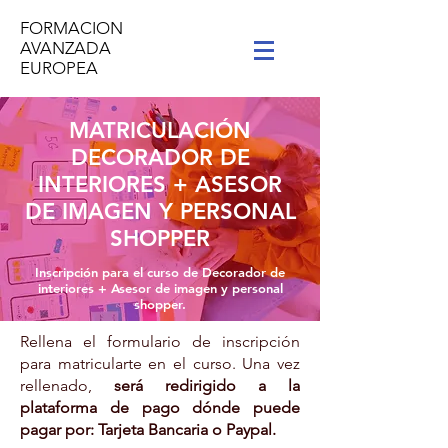
FORMACION
AVANZADA
EUROPEA
MATRICULACIÓN
DECORADOR DE
INTERIORES + ASESOR
DE IMAGEN Y PERSONAL
SHOPPER
Inscripción para el curso de Decorador de
interiores + Asesor de imagen y personal
shopper.
Rellena el formulario de inscripción
para matricularte en el curso. Una vez
rellenado,
será redirigido a la
plataforma de pago dónde puede
pagar por: Tarjeta Bancaria o Paypal.