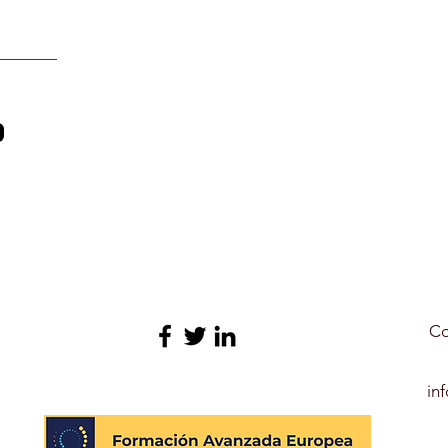
Co
in