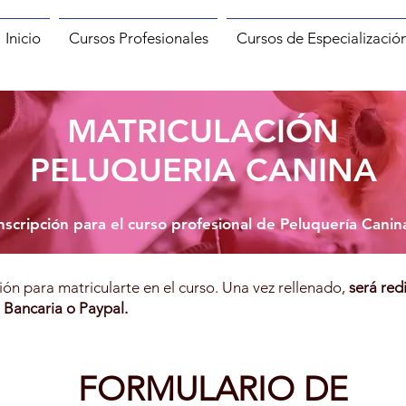
Inicio
Cursos Profesionales
Cursos de Especializació
MATRICULACIÓN
PELUQUERIA CANINA
nscripción para el curso profesional de Peluquería Canin
ción para matricularte en el curso. Una vez rellenado,
será red
 Bancaria o Paypal.
FORMULARIO DE