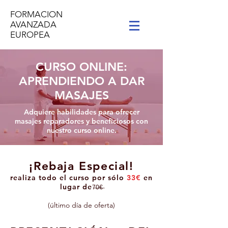
FORMACION
AVANZADA
EUROPEA
CURSO ONLINE:
APRENDIENDO A DAR
MASAJES
Adquiere habilidades para ofrecer
masajes reparadores y beneficiosos con
nuestro curso online.
¡Rebaja Especial!
realiza todo el curso por sólo
33
€
en
lugar de
7̶0̶€̶
(último día de oferta)