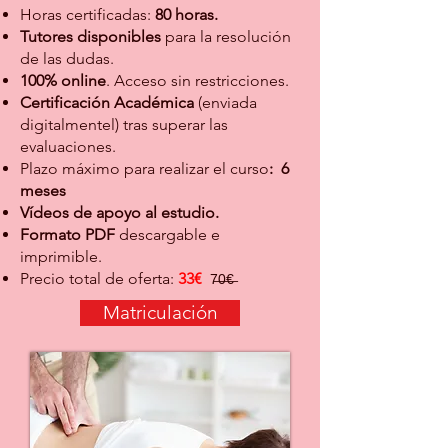
Horas certificadas:
8
0 horas.
Tutores disponibles
para la resolución
de las dudas.
100% online
. Acceso sin restricciones.
Certificación Académica
(enviada
digit
almente
l) tras superar las
evaluaciones.
Plazo máximo para realizar el curso
: 6
meses
Vídeos de apoyo al estudio.
Formato PDF
descargable e
imprimible.
Precio total de oferta:
33€
7̶0̶€̶
Matriculación