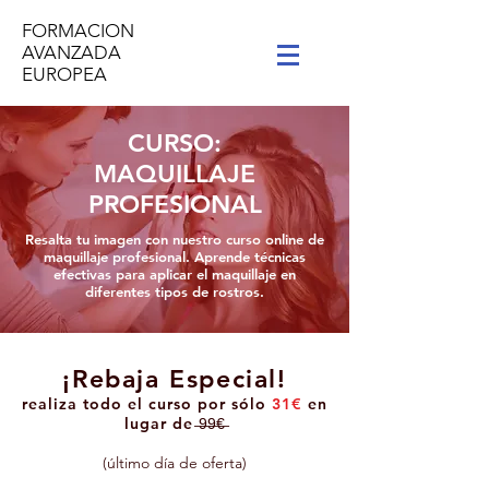
FORMACION
AVANZADA
EUROPEA
CURSO:
MAQUILLAJE
PROFESIONAL
Resalta tu imagen con nuestro curso online de
maquillaje profesional. Aprende técnicas
efectivas para aplicar el maquillaje en
diferentes tipos de rostros.
¡Rebaja Especial!
realiza todo el curso por sólo
31
€
en
lugar de
̶9̶9̶€̶
(último día de oferta)