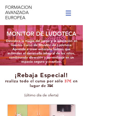
FORMACION
AVANZADA
EUROPEA
MONITOR DE LUDOTECA
Descubre la magia del juego y la educación en
nuestro Curso de Monitor de Ludoteca:
Aprende a crear entornos lúdicos que
estimulen el desarrollo integral de los niños,
combinando diversión y aprendizaje en un
espacio seguro y creativo.
¡Rebaja Especial!
realiza todo el curso por sólo
37
€
en
lugar de
7̶5̶€
(último día de oferta)