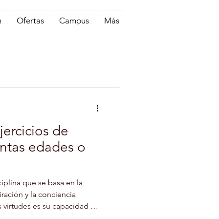
n
Ofertas
Campus
Más
MASAJE
PILATES
ercicios de
tintas edades o
iplina que se basa en la
piración y la conciencia
 virtudes es su capacidad de
a, sin importar su edad o