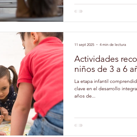
condición física, puede prac
obtener beneficios. Sin emba
esencial que el monitor con
N GERIATRÍA
EXPERTO EN NUTRICIÓN INFANTIL
ejercicios según las necesid
alumno. A continuación exp
11 sept 2025
4 min de lectura
O LIBRE
FORMACIÓN
TERAPIA ASISTIDA CON 
Actividades re
niños de 3 a 6 a
YOGA
DEPORTES
CULTURA
PELUQUERÍ
La etapa infantil comprendida
clave en el desarrollo integr
OLARES
años de...