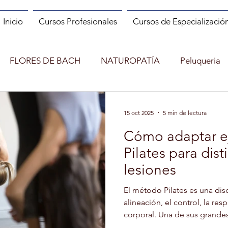
Inicio
Cursos Profesionales
Cursos de Especializació
FLORES DE BACH
NATUROPATÍA
Peluqueria
ES
MANIPULADOR DE ALIMENTOS
MANICURA
15 oct 2025
5 min de lectura
Cómo adaptar ej
INCENDIOS FORESTALES
CUENTACUENTOS
Pilates para dis
lesiones
Shopper
MONITOR DE RUNNING
MINDFULNESS
El método Pilates es una disc
alineación, el control, la res
corporal. Una de sus grandes
)
ENTRENADOR PERSONAL Y FITNESS
adaptación: cualquier person