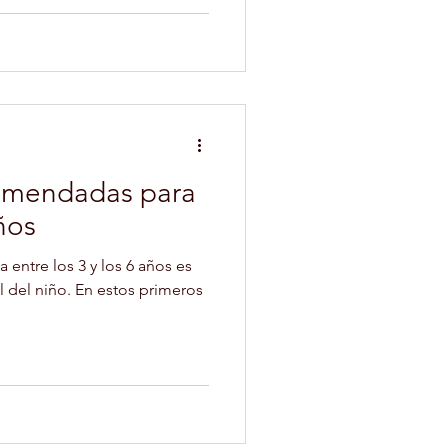
ticarlo de forma segura y
rgo, para lograrlo, es
ozca cómo modificar los
PSICOLOGIA INFANTIL
ades individuales de cada
loraremos cómo adaptar e
ANIMALES
comendadas para
ños
A CANINA
 entre los 3 y los 6 años es
al del niño. En estos primeros