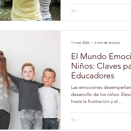
N GERIATRÍA
EXPERTO EN NUTRICIÓN INFANTIL
11 mar 2025
2 min de lectura
O LIBRE
FORMACIÓN
TERAPIA ASISTIDA CON 
El Mundo Emoci
Niños: Claves pa
YOGA
DEPORTES
CULTURA
PELUQUERÍ
Educadores
Las emociones desempeñan u
OLARES
desarrollo de los niños. Desd
hasta la frustración y el...