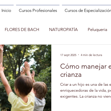
Inicio
Cursos Profesionales
Cursos de Especializació
FLORES DE BACH
NATUROPATÍA
Peluqueria
ES
MANIPULADOR DE ALIMENTOS
MANICURA
17 sept 2025
4 min de lectura
Cómo manejar el
INCENDIOS FORESTALES
CUENTACUENTOS
crianza
Criar a un hijo es una de las
Shopper
MONITOR DE RUNNING
MINDFULNESS
enriquecedoras de la vida, 
exigentes. La crianza no vien
)
ENTRENADOR PERSONAL Y FITNESS