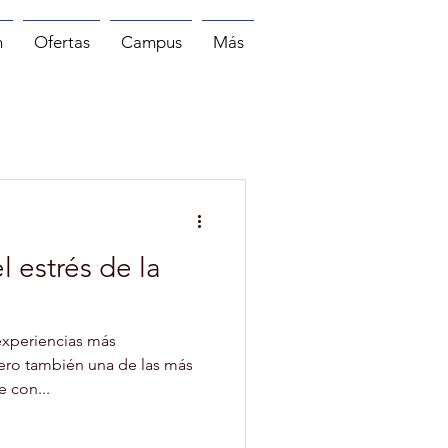
n
Ofertas
Campus
Más
MASAJE
PILATES
 estrés de la
 experiencias más
pero también una de las más
e con...