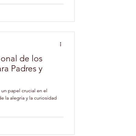
PSICOLOGIA INFANTIL
ANIMALES
onal de los
ra Padres y
A CANINA
n papel crucial en el
e la alegría y la curiosidad