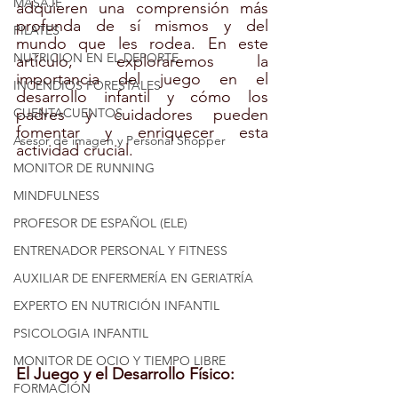
MASAJE
adquieren una comprensión más 
profunda de sí mismos y del 
PILATES
mundo que les rodea. En este 
NUTRICION EN EL DEPORTE
artículo, exploraremos la 
importancia del juego en el 
INCENDIOS FORESTALES
desarrollo infantil y cómo los 
CUENTACUENTOS
padres y cuidadores pueden 
fomentar y enriquecer esta 
Asesor de imagen y Personal Shopper
actividad crucial.
MONITOR DE RUNNING
MINDFULNESS
PROFESOR DE ESPAÑOL (ELE)
ENTRENADOR PERSONAL Y FITNESS
AUXILIAR DE ENFERMERÍA EN GERIATRÍA
EXPERTO EN NUTRICIÓN INFANTIL
PSICOLOGIA INFANTIL
MONITOR DE OCIO Y TIEMPO LIBRE
El Juego y el Desarrollo Físico:
FORMACIÓN