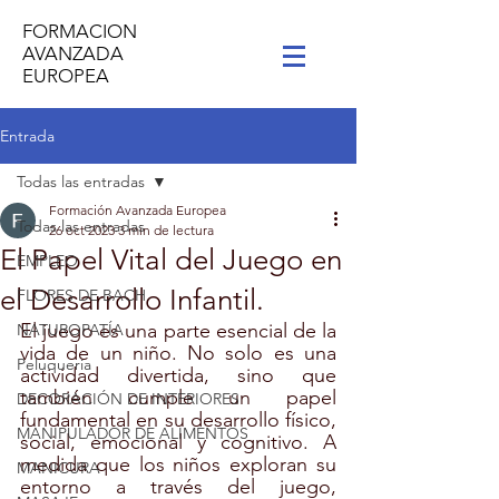
FORMACION
AVANZADA
EUROPEA
Entrada
Todas las entradas
Formación Avanzada Europea
Todas las entradas
26 oct 2023
3 min de lectura
El Papel Vital del Juego en
EMPLEO
el Desarrollo Infantil.
FLORES DE BACH
El juego es una parte esencial de la 
NATUROPATÍA
vida de un niño. No solo es una 
Peluqueria
actividad divertida, sino que 
también cumple un papel 
DECORACIÓN DE INTERIORES
fundamental en su desarrollo físico, 
MANIPULADOR DE ALIMENTOS
social, emocional y cognitivo. A 
medida que los niños exploran su 
MANICURA
entorno a través del juego, 