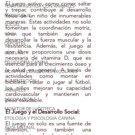
El juego activo, como correr, saltar 
TERAPIA ASISTIDA CON ANIMALES
y trepar, contribuye al desarrollo 
físico de un niño de innumerables 
MAQUILLAJE
maneras. Estas actividades no solo 
SOCIAL
fomentan la coordinación motriz, 
sino que también ayudan a 
YOGA
desarrollar la fuerza muscular y la 
DEPORTES
resistencia. Además, el juego al 
aire libre proporciona una dosis 
CULTURA
necesaria de vitamina D, que es 
PELUQUERÍA CANINA
esencial para el crecimiento óseo y 
la salud en general. A través de 
MONITOR COMEDORES ESCOLARES
actividades como montar en 
ALIMENTACIÓN
bicicleta, nadar o jugar al fútbol, 
los niños mejoran su capacidad 
ANIMALES
cardiovascular y mantienen un 
DECORACIÓN
peso saludable.
MONITOR DE LUDOTECA
El Juego y el Desarrollo Social:
ETOLOGIA Y PSICOLOGIA CANINA
El juego no solo es una fuente de 
AULA MATINAL
diversión, sino también una 