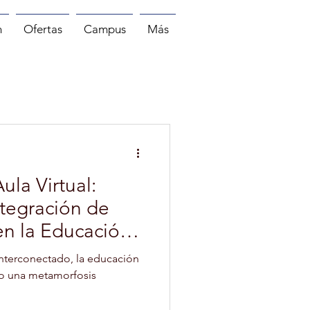
n
Ofertas
Campus
Más
MASAJE
PILATES
la Virtual:
ntegración de
en la Educación
nterconectado, la educación
do una metamorfosis