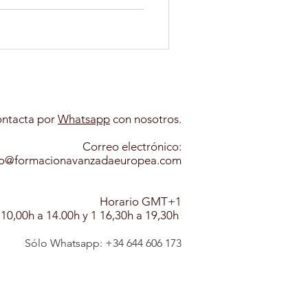
PSICOLOGIA INFANTIL
ANIMALES
ntacta por
Whatsapp​
con nosotros.
Correo electrónico:
A CANINA
fo@formacionavanzadaeuropea.com
Horario GMT+1
 10,00h a 14.00h y 1 16,30h a 19,30h
Sólo Whatsapp: +
3
4
6
44 606 173