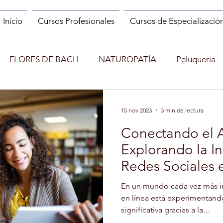
Inicio
Cursos Profesionales
Cursos de Especializació
FLORES DE BACH
NATUROPATÍA
Peluqueria
ES
MANIPULADOR DE ALIMENTOS
MANICURA
15 nov 2023
3 min de lectura
Conectando el Au
INCENDIOS FORESTALES
CUENTACUENTOS
Explorando la I
Redes Sociales 
Shopper
MONITOR DE RUNNING
MINDFULNESS
en Línea.
En un mundo cada vez más i
en línea está experimentan
significativa gracias a la...
)
ENTRENADOR PERSONAL Y FITNESS