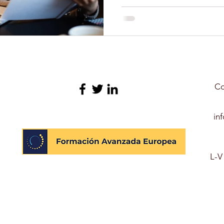
N GERIATRÍA
EXPERTO EN NUTRICIÓN INFANTIL
O LIBRE
FORMACIÓN
TERAPIA ASISTIDA CON 
Co
YOGA
DEPORTES
CULTURA
PELUQUERÍ
in
OLARES
L-V