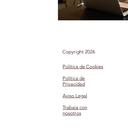
AUXILIAR DE ENFERMERÍA E
MONITOR DE OCIO Y TIEMP
Copyright 2026
MAQUILLAJE
SOCIAL
Política de Cookies
Política de
Privacidad
MONITOR COMEDORES ESC
Aviso Legal
Trabaja con
nosotros