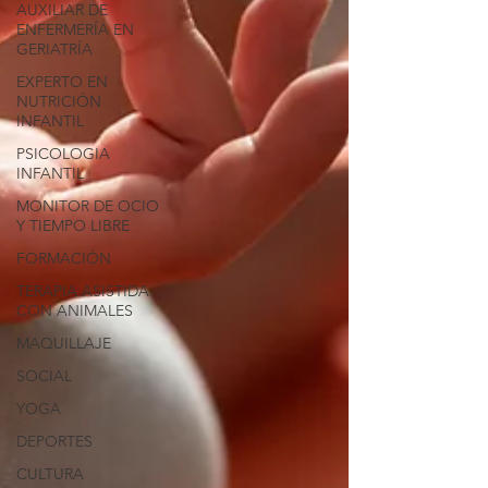
AUXILIAR DE
ENFERMERÍA EN
GERIATRÍA
EXPERTO EN
NUTRICIÓN
INFANTIL
PSICOLOGIA
INFANTIL
MONITOR DE OCIO
Y TIEMPO LIBRE
FORMACIÓN
TERAPIA ASISTIDA
CON ANIMALES
MAQUILLAJE
SOCIAL
YOGA
DEPORTES
CULTURA