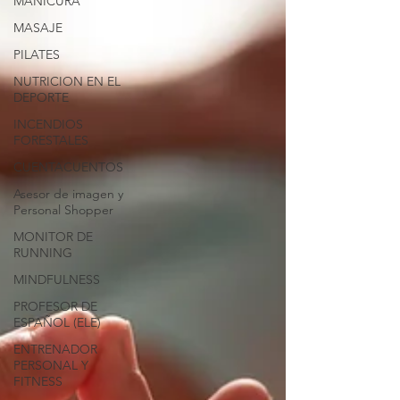
MANICURA
MASAJE
PILATES
NUTRICION EN EL
DEPORTE
INCENDIOS
FORESTALES
CUENTACUENTOS
Asesor de imagen y
Personal Shopper
MONITOR DE
RUNNING
MINDFULNESS
PROFESOR DE
ESPAÑOL (ELE)
ENTRENADOR
PERSONAL Y
FITNESS