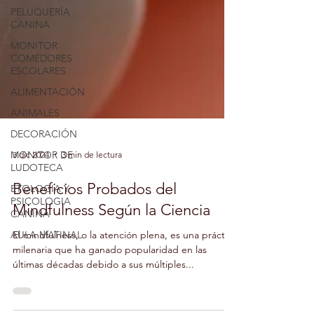
PELUQUERÍA
CANINA
MONITOR
COMEDORES
ESCOLARES
ALIMENTACIÓN
ANIMALES
DECORACIÓN
MONITOR DE
LUDOTECA
3 dic 2024
3 min de lectura
ETOLOGIA Y
PSICOLOGIA
CANINA
Beneficios Probados del
AULA MATINAL
Mindfulness Según la Ciencia
El mindfulness, o la atención plena, es una práctica
milenaria que ha ganado popularidad en las
últimas décadas debido a sus múltiples...