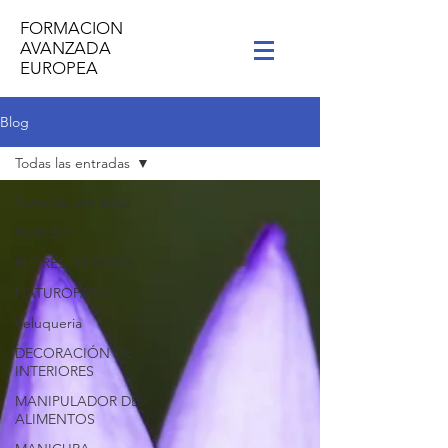
FORMACION
AVANZADA
EUROPEA
Blog
Todas las entradas
Todas las entradas
EMPLEO
FLORES DE BACH
NATUROPATÍA
Peluqueria
DECORACIÓN DE
INTERIORES
MANIPULADOR DE
ALIMENTOS