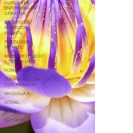
AUXILIAR DE
ENFERMERÍA EN
GERIATRÍA
EXPERTO EN
NUTRICIÓN
INFANTIL
PSICOLOGIA
INFANTIL
MONITOR DE OCIO
Y TIEMPO LIBRE
FORMACIÓN
TERAPIA ASISTIDA
CON ANIMALES
MAQUILLAJE
SOCIAL
YOGA
DEPORTES
CULTURA