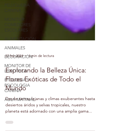
PELUQUERÍA
CANINA
MONITOR
COMEDORES
ESCOLARES
ALIMENTACIÓN
ANIMALES
DECORACIÓN
MONITOR DE
27 feb 2024
4 min de lectura
LUDOTECA
ETOLOGIA Y
Explorando la Belleza Única:
PSICOLOGIA
CANINA
Flores Exóticas de Todo el
AULA MATINAL
Mundo
Desde tierras lejanas y climas exuberantes hasta
desiertos áridos y selvas tropicales, nuestro
planeta está adornado con una amplia gama...