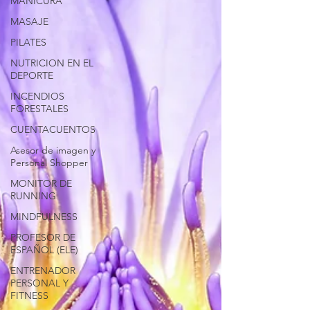
MANICURA
MASAJE
PILATES
NUTRICION EN EL
DEPORTE
INCENDIOS
FORESTALES
CUENTACUENTOS
Asesor de imagen y
Personal Shopper
MONITOR DE
RUNNING
MINDFULNESS
PROFESOR DE
ESPAÑOL (ELE)
ENTRENADOR
PERSONAL Y
FITNESS