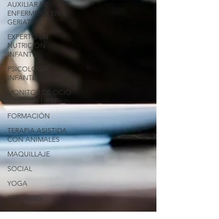
AUXILIAR DE
ENFERMERÍA EN
GERIATRÍA
EXPERTO EN
NUTRICIÓN
INFANTIL
PSICOLOGIA
INFANTIL
MONITOR DE OCIO
Y TIEMPO LIBRE
FORMACIÓN
TERAPIA ASISTIDA
CON ANIMALES
MAQUILLAJE
SOCIAL
YOGA
DEPORTES
CULTURA