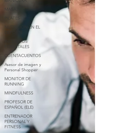
MANICURA
MASAJE
PILATES
NUTRICION EN EL
DEPORTE
INCENDIOS
FORESTALES
CUENTACUENTOS
Asesor de imagen y
Personal Shopper
MONITOR DE
RUNNING
MINDFULNESS
PROFESOR DE
ESPAÑOL (ELE)
ENTRENADOR
PERSONAL Y
FITNESS