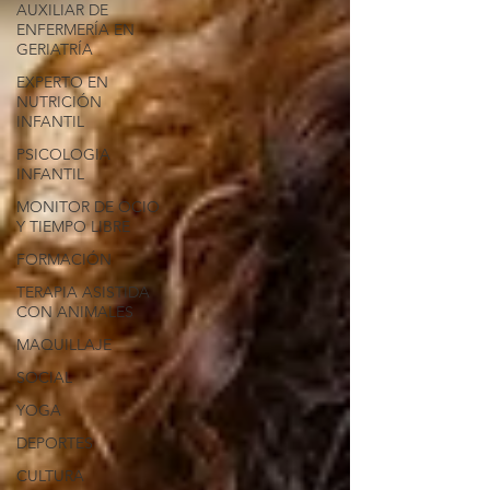
AUXILIAR DE
ENFERMERÍA EN
GERIATRÍA
EXPERTO EN
NUTRICIÓN
INFANTIL
PSICOLOGIA
INFANTIL
MONITOR DE OCIO
Y TIEMPO LIBRE
FORMACIÓN
TERAPIA ASISTIDA
CON ANIMALES
MAQUILLAJE
SOCIAL
YOGA
DEPORTES
CULTURA