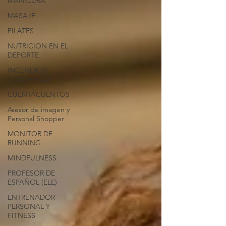
MANICURA
MASAJE
PILATES
NUTRICION EN EL
DEPORTE
INCENDIOS
FORESTALES
CUENTACUENTOS
Asesor de imagen y
Personal Shopper
MONITOR DE
RUNNING
MINDFULNESS
PROFESOR DE
ESPAÑOL (ELE)
ENTRENADOR
PERSONAL Y
FITNESS