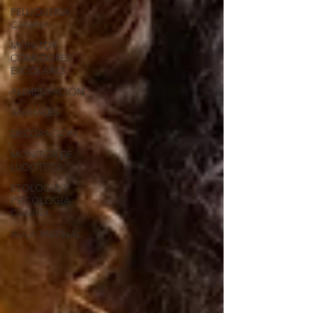
PELUQUERÍA
CANINA
MONITOR
COMEDORES
ESCOLARES
ALIMENTACIÓN
ANIMALES
DECORACIÓN
MONITOR DE
LUDOTECA
ETOLOGIA Y
PSICOLOGIA
CANINA
AULA MATINAL