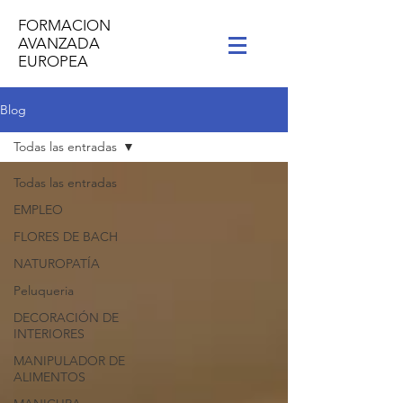
FORMACION
AVANZADA
EUROPEA
Blog
Todas las entradas
Todas las entradas
EMPLEO
FLORES DE BACH
NATUROPATÍA
Peluqueria
DECORACIÓN DE
INTERIORES
MANIPULADOR DE
ALIMENTOS