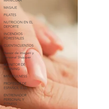
MANICURA
MASAJE
PILATES
NUTRICION EN EL
DEPORTE
INCENDIOS
FORESTALES
CUENTACUENTOS
Asesor de imagen y
Personal Shopper
MONITOR DE
RUNNING
MINDFULNESS
PROFESOR DE
ESPAÑOL (ELE)
ENTRENADOR
PERSONAL Y
FITNESS