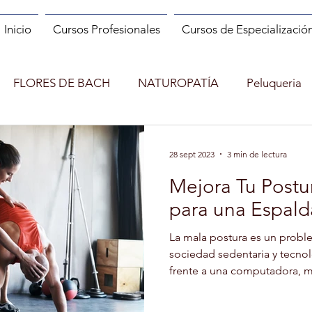
Inicio
Cursos Profesionales
Cursos de Especializació
FLORES DE BACH
NATUROPATÍA
Peluqueria
ES
MANIPULADOR DE ALIMENTOS
MANICURA
28 sept 2023
3 min de lectura
Mejora Tu Postur
INCENDIOS FORESTALES
CUENTACUENTOS
para una Espald
La mala postura es un prob
Shopper
MONITOR DE RUNNING
MINDFULNESS
sociedad sedentaria y tecnol
frente a una computadora, mir
)
ENTRENADOR PERSONAL Y FITNESS