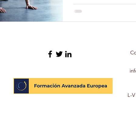
N GERIATRÍA
EXPERTO EN NUTRICIÓN INFANTIL
O LIBRE
FORMACIÓN
TERAPIA ASISTIDA CON 
Co
YOGA
DEPORTES
CULTURA
PELUQUERÍ
in
OLARES
L-V