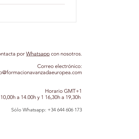
PSICOLOGIA INFANTIL
ANIMALES
ntacta por
Whatsapp​
con nosotros.
Correo electrónico:
A CANINA
fo@formacionavanzadaeuropea.com
Horario GMT+1
 10,00h a 14.00h y 1 16,30h a 19,30h
Sólo Whatsapp: +
3
4
6
44 606 173