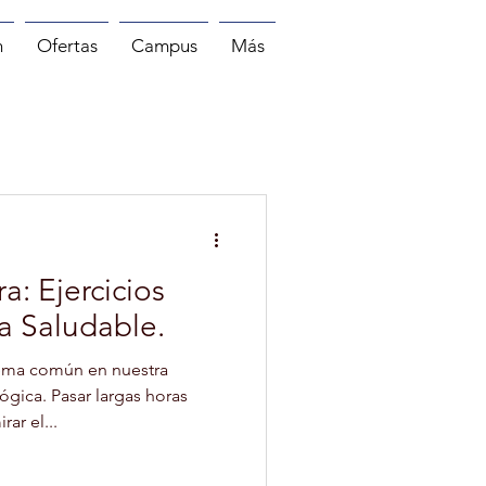
n
Ofertas
Campus
Más
MASAJE
PILATES
a: Ejercicios
a Saludable.
lema común en nuestra
ógica. Pasar largas horas
ar el...