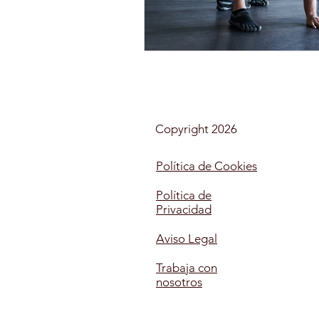
AUXILIAR DE ENFERMERÍA E
MONITOR DE OCIO Y TIEMP
Copyright 2026
MAQUILLAJE
SOCIAL
Política de Cookies
Política de
Privacidad
MONITOR COMEDORES ESC
Aviso Legal
Trabaja con
nosotros