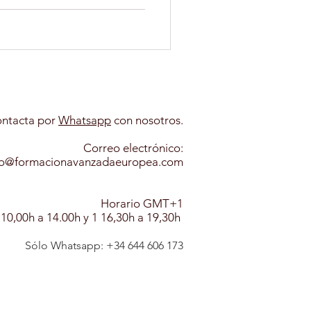
PSICOLOGIA INFANTIL
ANIMALES
ntacta por
Whatsapp​
con nosotros.
Correo electrónico:
A CANINA
fo@formacionavanzadaeuropea.com
Horario GMT+1
 10,00h a 14.00h y 1 16,30h a 19,30h
Sólo Whatsapp: +
3
4
6
44 606 173