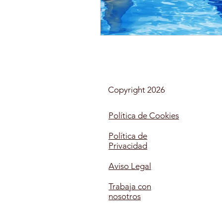
AUXILIAR DE ENFERMERÍA E
MONITOR DE OCIO Y TIEMP
Copyright 2026
MAQUILLAJE
SOCIAL
Política de Cookies
Política de
Privacidad
MONITOR COMEDORES ESC
Aviso Legal
Trabaja con
nosotros