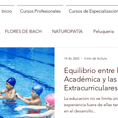
Inicio
Cursos Profesionales
Cursos de Especializació
FLORES DE BACH
NATUROPATÍA
Peluqueria
ES
MANIPULADOR DE ALIMENTOS
MANICURA
14 dic 2023
3 min de lectura
Equilibrio entre
INCENDIOS FORESTALES
CUENTACUENTOS
Académica y las
Extracurriculare
Shopper
MONITOR DE RUNNING
MINDFULNESS
de Éxito
La educación no se limita ún
experiencia fuera de ellas t
en el desarrollo...
)
ENTRENADOR PERSONAL Y FITNESS