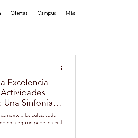
n
Ofertas
Campus
Más
MASAJE
PILATES
 la Excelencia
 Actividades
s: Una Sinfonía
icamente a las aulas; cada
ambién juega un papel crucial