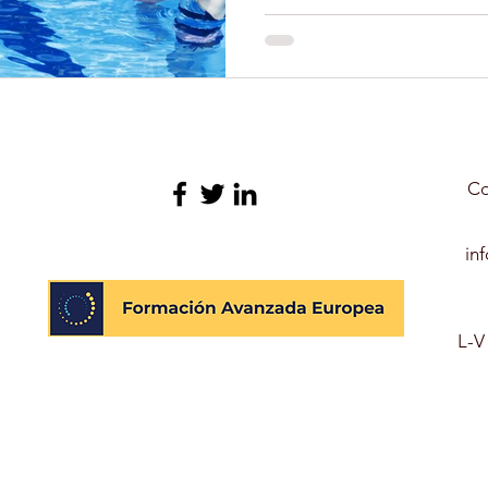
N GERIATRÍA
EXPERTO EN NUTRICIÓN INFANTIL
O LIBRE
FORMACIÓN
TERAPIA ASISTIDA CON 
Co
YOGA
DEPORTES
CULTURA
PELUQUERÍ
in
OLARES
L-V