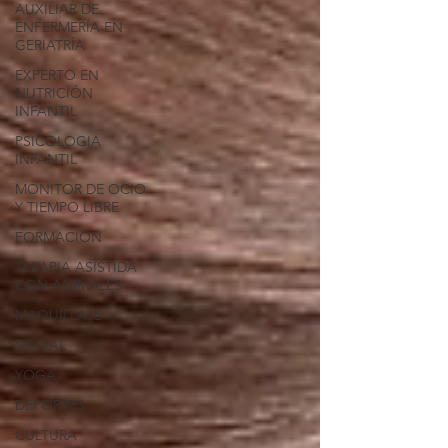
AUXILIAR DE
ENFERMERÍA EN
GERIATRÍA
EXPERTO EN
NUTRICIÓN
INFANTIL
PSICOLOGIA
INFANTIL
MONITOR DE OCIO
Y TIEMPO LIBRE
FORMACIÓN
TERAPIA ASISTIDA
CON ANIMALES
MAQUILLAJE
SOCIAL
YOGA
DEPORTES
CULTURA