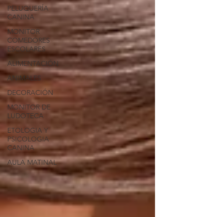
PELUQUERÍA
CANINA
MONITOR
COMEDORES
ESCOLARES
ALIMENTACIÓN
ANIMALES
DECORACIÓN
MONITOR DE
LUDOTECA
ETOLOGIA Y
PSICOLOGIA
CANINA
AULA MATINAL