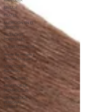
MANICURA
MASAJE
PILATES
NUTRICION EN EL
DEPORTE
INCENDIOS
FORESTALES
CUENTACUENTOS
Asesor de imagen y
Personal Shopper
MONITOR DE
RUNNING
MINDFULNESS
PROFESOR DE
ESPAÑOL (ELE)
ENTRENADOR
PERSONAL Y
FITNESS