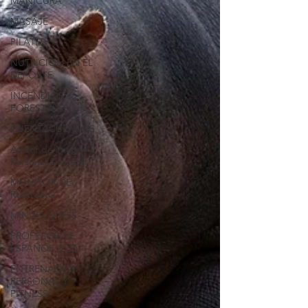
MANICURA
MASAJE
PILATES
NUTRICION EN EL
DEPORTE
INCENDIOS
FORESTALES
CUENTACUENTOS
Asesor de imagen y
Personal Shopper
MONITOR DE
RUNNING
MINDFULNESS
PROFESOR DE
ESPAÑOL (ELE)
ENTRENADOR
PERSONAL Y
FITNESS