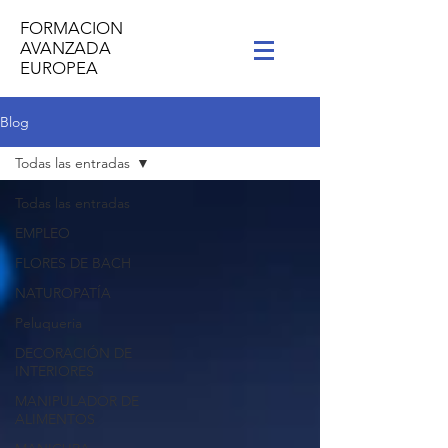
FORMACION
AVANZADA
EUROPEA
Blog
Todas las entradas
Todas las entradas
EMPLEO
FLORES DE BACH
NATUROPATÍA
Peluqueria
DECORACIÓN DE
INTERIORES
MANIPULADOR DE
ALIMENTOS