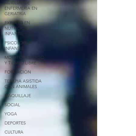
AUXILIAR DE
ENFERMERÍA EN
GERIATRÍA
EXPERTO EN
NUTRICIÓN
INFANTIL
PSICOLOGIA
INFANTIL
MONITOR DE OCIO
Y TIEMPO LIBRE
FORMACIÓN
TERAPIA ASISTIDA
CON ANIMALES
MAQUILLAJE
SOCIAL
YOGA
DEPORTES
CULTURA