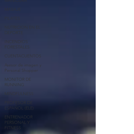
MANICURA
MASAJE
PILATES
NUTRICION EN EL
DEPORTE
INCENDIOS
FORESTALES
CUENTACUENTOS
Asesor de imagen y
Personal Shopper
MONITOR DE
RUNNING
MINDFULNESS
PROFESOR DE
ESPAÑOL (ELE)
ENTRENADOR
PERSONAL Y
FITNESS