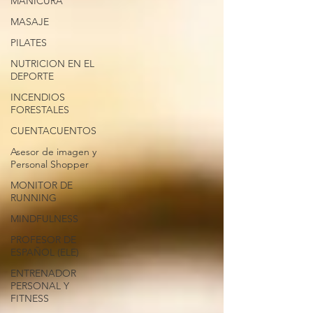
MANICURA
MASAJE
PILATES
NUTRICION EN EL
DEPORTE
INCENDIOS
FORESTALES
CUENTACUENTOS
Asesor de imagen y
Personal Shopper
MONITOR DE
RUNNING
MINDFULNESS
PROFESOR DE
ESPAÑOL (ELE)
ENTRENADOR
PERSONAL Y
FITNESS