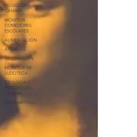
PELUQUERÍA
CANINA
MONITOR
COMEDORES
ESCOLARES
ALIMENTACIÓN
ANIMALES
DECORACIÓN
MONITOR DE
LUDOTECA
ETOLOGIA Y
PSICOLOGIA
CANINA
AULA MATINAL