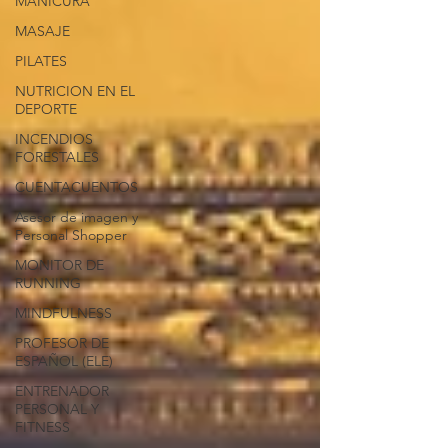
MANICURA
MASAJE
PILATES
NUTRICION EN EL
DEPORTE
INCENDIOS
FORESTALES
CUENTACUENTOS
Asesor de imagen y
Personal Shopper
MONITOR DE
RUNNING
MINDFULNESS
PROFESOR DE
ESPAÑOL (ELE)
ENTRENADOR
PERSONAL Y
FITNESS