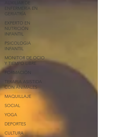
AUXILIAR DE
ENFERMERÍA EN
GERIATRÍA
EXPERTO EN
NUTRICIÓN
INFANTIL
PSICOLOGIA
INFANTIL
MONITOR DE OCIO
Y TIEMPO LIBRE
FORMACIÓN
TERAPIA ASISTIDA
CON ANIMALES
MAQUILLAJE
SOCIAL
YOGA
DEPORTES
CULTURA