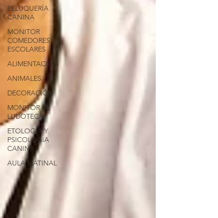
PELUQUERÍA
CANINA
MONITOR
COMEDORES
ESCOLARES
ALIMENTACIÓN
ANIMALES
DECORACIÓN
MONITOR DE
LUDOTECA
ETOLOGIA Y
PSICOLOGIA
CANINA
AULA MATINAL