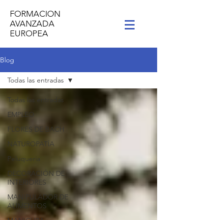
FORMACION
AVANZADA
EUROPEA
Blog
Todas las entradas
Todas las entradas
EMPLEO
FLORES DE BACH
NATUROPATÍA
Peluqueria
DECORACIÓN DE
INTERIORES
MANIPULADOR DE
ALIMENTOS