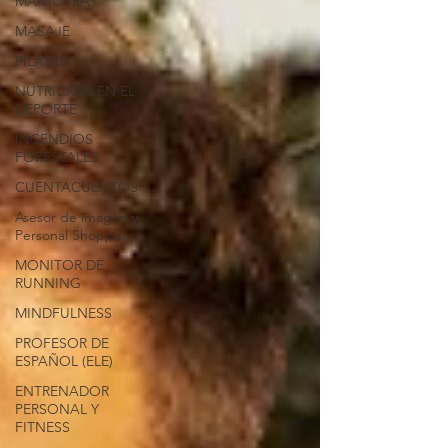
MANICURA
MASAJE
PILATES
NUTRICION EN EL
DEPORTE
INCENDIOS
FORESTALES
CUENTACUENTOS
Asesor de imagen y
Personal Shopper
MONITOR DE
RUNNING
MINDFULNESS
PROFESOR DE
ESPAÑOL (ELE)
ENTRENADOR
PERSONAL Y
FITNESS