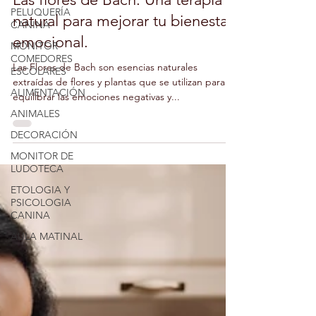
18 abr 2023
1 min de lectura
PELUQUERÍA
CANINA
Las flores de Bach: Una terapia
MONITOR
natural para mejorar tu bienestar
COMEDORES
ESCOLARES
emocional.
ALIMENTACIÓN
Las Flores de Bach son esencias naturales
ANIMALES
extraídas de flores y plantas que se utilizan para
DECORACIÓN
equilibrar las emociones negativas y...
MONITOR DE
LUDOTECA
ETOLOGIA Y
PSICOLOGIA
CANINA
AULA MATINAL