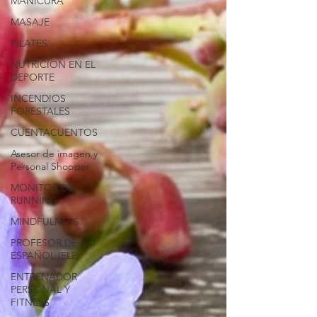
MANICURA
MASAJE
PILATES
NUTRICION EN EL
DEPORTE
INCENDIOS
FORESTALES
CUENTACUENTOS
Asesor de imagen y
Personal Shopper
MONITOR DE
RUNNING
MINDFULNESS
PROFESOR DE
ESPAÑOL (ELE)
ENTRENADOR
PERSONAL Y
FITNESS