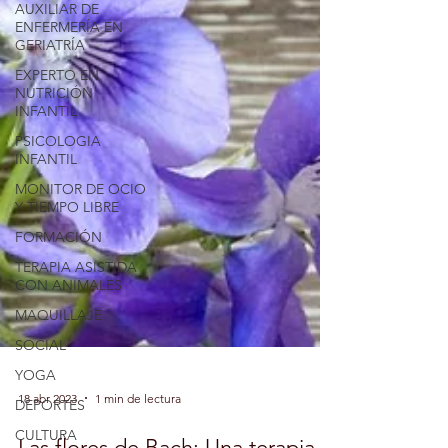
AUXILIAR DE
ENFERMERÍA EN
GERIATRÍA
EXPERTO EN
NUTRICIÓN
INFANTIL
PSICOLOGIA
INFANTIL
MONITOR DE OCIO
Y TIEMPO LIBRE
FORMACIÓN
TERAPIA ASISTIDA
CON ANIMALES
MAQUILLAJE
SOCIAL
YOGA
DEPORTES
CULTURA