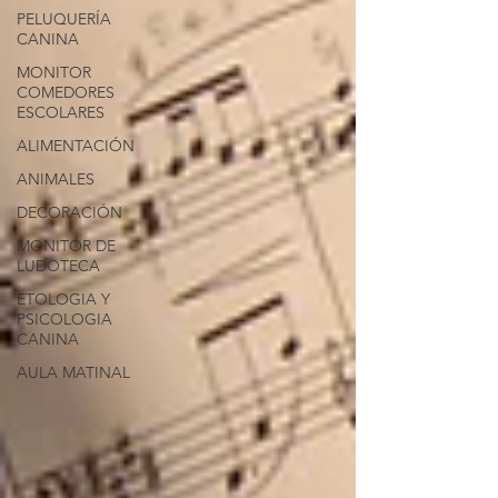
PELUQUERÍA
CANINA
MONITOR
COMEDORES
ESCOLARES
ALIMENTACIÓN
ANIMALES
DECORACIÓN
MONITOR DE
LUDOTECA
ETOLOGIA Y
PSICOLOGIA
CANINA
AULA MATINAL