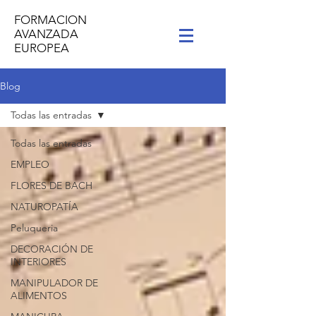
FORMACION
AVANZADA
EUROPEA
Blog
Todas las entradas
Todas las entradas
EMPLEO
FLORES DE BACH
NATUROPATÍA
Peluqueria
DECORACIÓN DE
INTERIORES
MANIPULADOR DE
ALIMENTOS