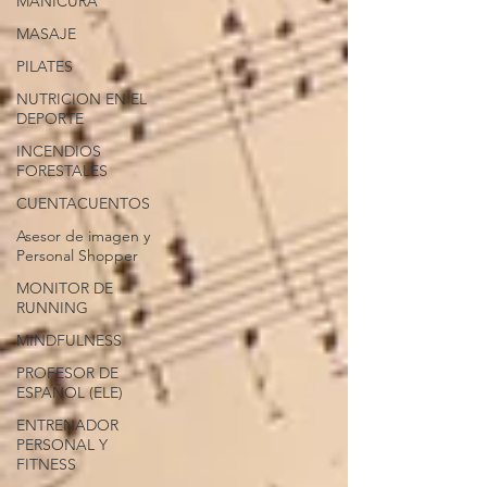
MANICURA
MASAJE
PILATES
NUTRICION EN EL
DEPORTE
INCENDIOS
FORESTALES
CUENTACUENTOS
Asesor de imagen y
Personal Shopper
MONITOR DE
RUNNING
MINDFULNESS
PROFESOR DE
ESPAÑOL (ELE)
ENTRENADOR
PERSONAL Y
FITNESS