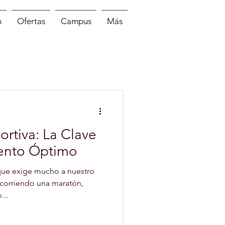
n
Ofertas
Campus
Más
MASAJE
PILATES
rtiva: La Clave
iento Óptimo
 que exige mucho a nuestro
corriendo una maratón,
...