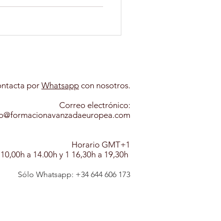
PSICOLOGIA INFANTIL
ANIMALES
ntacta por
Whatsapp​
con nosotros.
Correo electrónico:
A CANINA
fo@formacionavanzadaeuropea.com
Horario GMT+1
 10,00h a 14.00h y 1 16,30h a 19,30h
Sólo Whatsapp: +
3
4
6
44 606 173