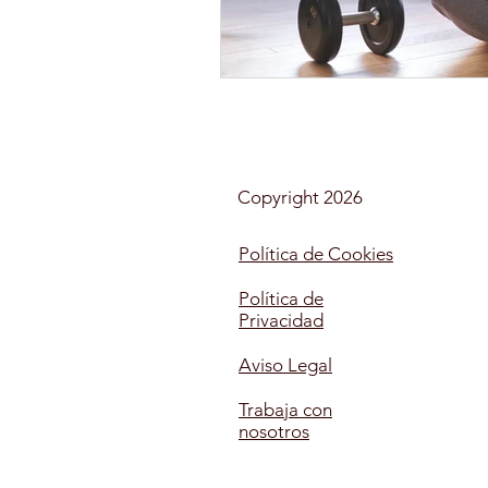
AUXILIAR DE ENFERMERÍA E
MONITOR DE OCIO Y TIEMP
Copyright 2026
MAQUILLAJE
SOCIAL
Política de Cookies
Política de
Privacidad
MONITOR COMEDORES ESC
Aviso Legal
Trabaja con
nosotros