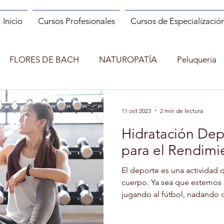
Inicio
Cursos Profesionales
Cursos de Especializació
FLORES DE BACH
NATUROPATÍA
Peluqueria
ES
MANIPULADOR DE ALIMENTOS
MANICURA
11 oct 2023
2 min de lectura
Hidratación Depo
INCENDIOS FORESTALES
CUENTACUENTOS
para el Rendim
El deporte es una actividad
Shopper
MONITOR DE RUNNING
MINDFULNESS
cuerpo. Ya sea que estemos 
jugando al fútbol, nadando o
)
ENTRENADOR PERSONAL Y FITNESS