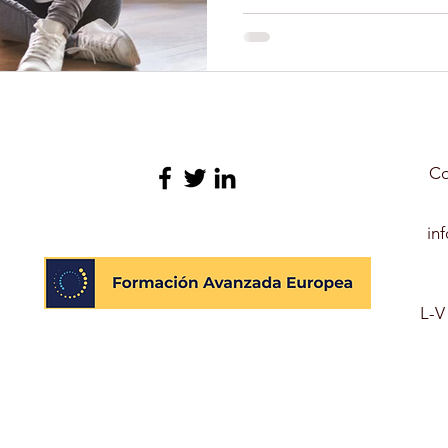
N GERIATRÍA
EXPERTO EN NUTRICIÓN INFANTIL
O LIBRE
FORMACIÓN
TERAPIA ASISTIDA CON 
Co
YOGA
DEPORTES
CULTURA
PELUQUERÍ
in
OLARES
L-V