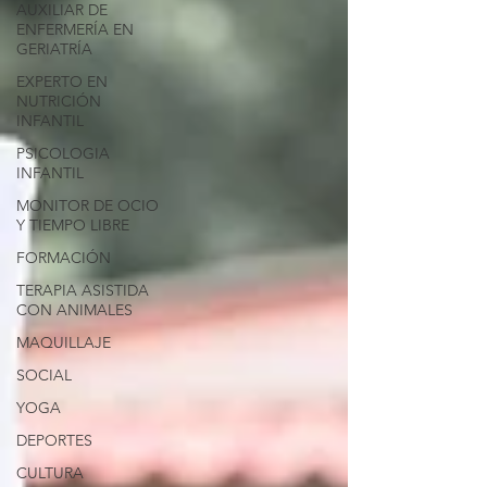
AUXILIAR DE
ENFERMERÍA EN
GERIATRÍA
EXPERTO EN
NUTRICIÓN
INFANTIL
PSICOLOGIA
INFANTIL
MONITOR DE OCIO
Y TIEMPO LIBRE
FORMACIÓN
TERAPIA ASISTIDA
CON ANIMALES
MAQUILLAJE
SOCIAL
YOGA
DEPORTES
CULTURA