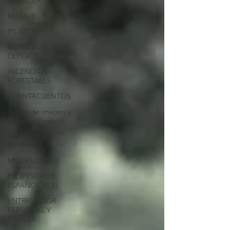
MANICURA
MASAJE
PILATES
NUTRICION EN EL
DEPORTE
INCENDIOS
FORESTALES
CUENTACUENTOS
Asesor de imagen y
Personal Shopper
MONITOR DE
RUNNING
MINDFULNESS
PROFESOR DE
ESPAÑOL (ELE)
ENTRENADOR
PERSONAL Y
FITNESS