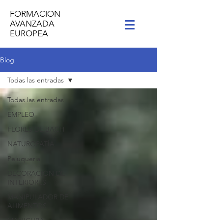
FORMACION
AVANZADA
EUROPEA
Blog
Todas las entradas
Todas las entradas
EMPLEO
FLORES DE BACH
NATUROPATÍA
Peluqueria
DECORACIÓN DE
INTERIORES
MANIPULADOR DE
ALIMENTOS