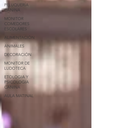
PELUQUERÍA
CANINA
MONITOR
COMEDORES
ESCOLARES
ALIMENTACIÓN
ANIMALES
DECORACIÓN
MONITOR DE
LUDOTECA
ETOLOGIA Y
PSICOLOGIA
CANINA
AULA MATINAL