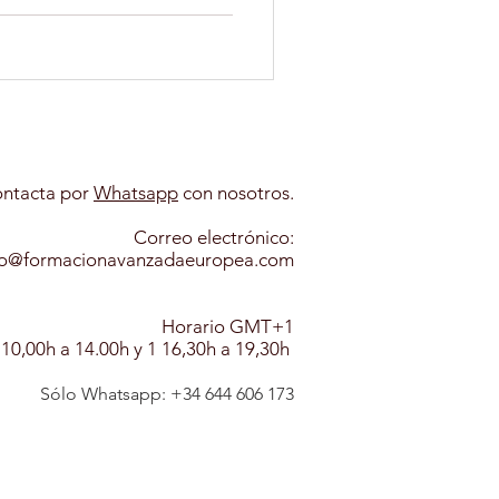
PSICOLOGIA INFANTIL
ANIMALES
ntacta por
Whatsapp​
con nosotros.
Correo electrónico:
A CANINA
fo@formacionavanzadaeuropea.com
Horario GMT+1
 10,00h a 14.00h y 1 16,30h a 19,30h
Sólo Whatsapp: +
3
4
6
44 606 173