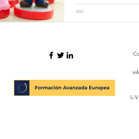
N GERIATRÍA
EXPERTO EN NUTRICIÓN INFANTIL
O LIBRE
FORMACIÓN
TERAPIA ASISTIDA CON 
Co
YOGA
DEPORTES
CULTURA
PELUQUERÍ
in
OLARES
L-V