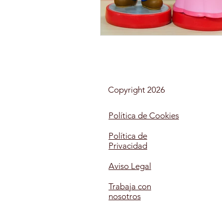
AUXILIAR DE ENFERMERÍA E
MONITOR DE OCIO Y TIEMP
Copyright 2026
MAQUILLAJE
SOCIAL
Política de Cookies
Política de
Privacidad
MONITOR COMEDORES ESC
Aviso Legal
Trabaja con
nosotros