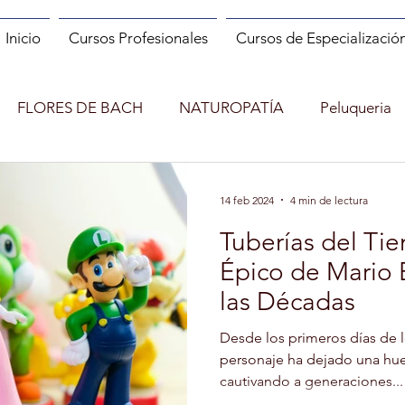
Inicio
Cursos Profesionales
Cursos de Especializació
FLORES DE BACH
NATUROPATÍA
Peluqueria
ES
MANIPULADOR DE ALIMENTOS
MANICURA
14 feb 2024
4 min de lectura
Tuberías del Tie
INCENDIOS FORESTALES
CUENTACUENTOS
Épico de Mario 
las Décadas
Shopper
MONITOR DE RUNNING
MINDFULNESS
Desde los primeros días de 
personaje ha dejado una huel
cautivando a generaciones...
)
ENTRENADOR PERSONAL Y FITNESS