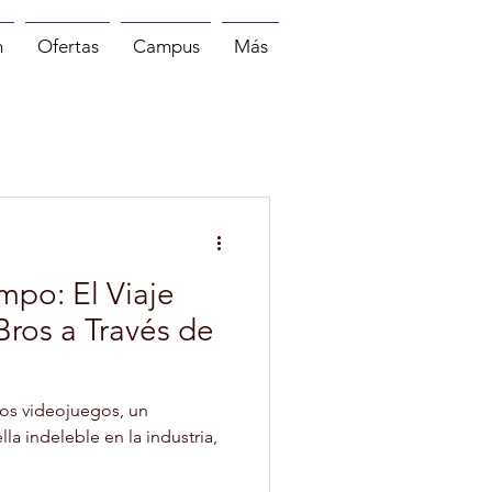
n
Ofertas
Campus
Más
MASAJE
PILATES
mpo: El Viaje
Bros a Través de
los videojuegos, un
la indeleble en la industria,