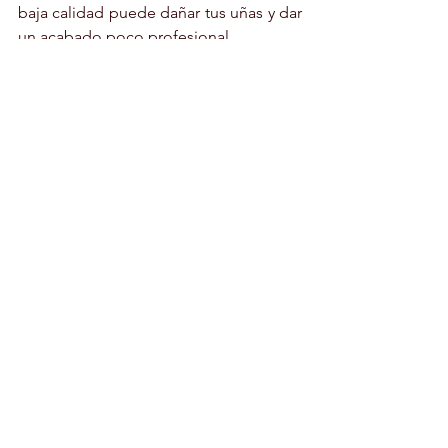
baja calidad puede dañar tus uñas y dar 
un acabado poco profesional.
Solución: Invierte en productos de 
buena calidad y asegúrate de que sean 
libres de ingredientes tóxicos como 
formaldehído y tolueno.
#Errores
#Manicura
MANICURA
Ver todo
Entradas recientes