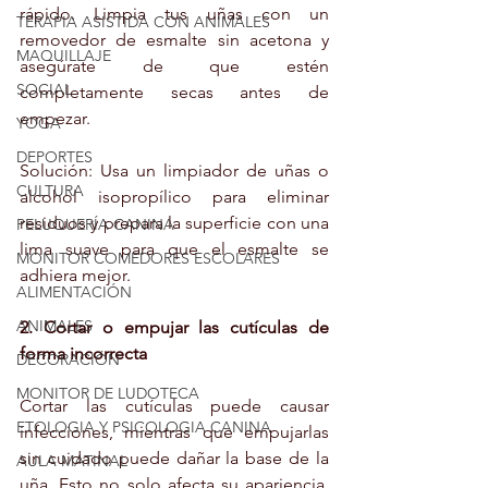
rápido. Limpia tus uñas con un 
TERAPIA ASISTIDA CON ANIMALES
removedor de esmalte sin acetona y 
MAQUILLAJE
asegúrate de que estén 
SOCIAL
completamente secas antes de 
empezar.
YOGA
DEPORTES
Solución: Usa un limpiador de uñas o 
CULTURA
alcohol isopropílico para eliminar 
residuos y prepara la superficie con una 
PELUQUERÍA CANINA
lima suave para que el esmalte se 
MONITOR COMEDORES ESCOLARES
adhiera mejor.
ALIMENTACIÓN
ANIMALES
2. Cortar o empujar las cutículas de 
forma incorrecta
DECORACIÓN
MONITOR DE LUDOTECA
Cortar las cutículas puede causar 
ETOLOGIA Y PSICOLOGIA CANINA
infecciones, mientras que empujarlas 
sin cuidado puede dañar la base de la 
AULA MATINAL
uña. Esto no solo afecta su apariencia, 