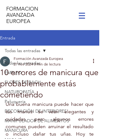
FORMACION
AVANZADA
EUROPEA
Entrada
Todas las entradas
Formación Avanzada Europea
Todas las entradas
27 nov 2024
3 min de lectura
10 errores de manicura que
EMPLEO
probablemente estás
FLORES DE BACH
NATUROPATÍA
cometiendo
Peluqueria
Una buena manicura puede hacer que 
DECORACIÓN DE INTERIORES
tus manos se vean elegantes y 
cuidadas, pero algunos errores 
MANIPULADOR DE ALIMENTOS
comunes pueden arruinar el resultado 
MANICURA
o incluso dañar tus uñas. Hoy te 