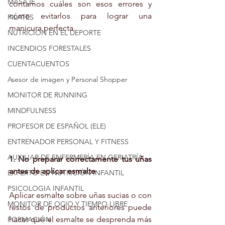
MASAJE
contamos cuáles son esos errores y 
cómo evitarlos para lograr una 
PILATES
manicura perfecta.
NUTRICION EN EL DEPORTE
INCENDIOS FORESTALES
CUENTACUENTOS
Asesor de imagen y Personal Shopper
MONITOR DE RUNNING
MINDFULNESS
PROFESOR DE ESPAÑOL (ELE)
ENTRENADOR PERSONAL Y FITNESS
AUXILIAR DE ENFERMERÍA EN GERIATRÍA
1. No preparar correctamente tus uñas 
antes de aplicar esmalte
EXPERTO EN NUTRICIÓN INFANTIL
PSICOLOGIA INFANTIL
Aplicar esmalte sobre uñas sucias o con 
MONITOR DE OCIO Y TIEMPO LIBRE
restos de productos anteriores puede 
hacer que el esmalte se desprenda más 
FORMACIÓN