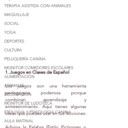
TERAPIA ASISTIDA CON ANIMALES
MAQUILLAJE
SOCIAL
YOGA
DEPORTES
CULTURA
PELUQUERÍA CANINA
MONITOR COMEDORES ESCOLARES
1. Juegos en Clases de Español
ALIMENTACIÓN
ANIMALES
Los juegos son una herramienta 
pedagógica poderosa porque 
DECORACIÓN
combinan aprendizaje y 
MONITOR DE LUDOTECA
entretenimiento. Aquí tienes algunas 
ETOLOGIA Y PSICOLOGIA CANINA
ideas que puedes usar en tus lecciones:
AULA MATINAL
Adivina la Palabra (Estilo Pictionary o 