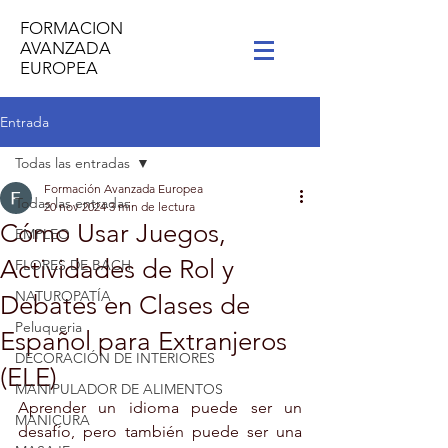
FORMACION
AVANZADA
EUROPEA
Entrada
Todas las entradas
Formación Avanzada Europea
Todas las entradas
20 nov 2024
3 min de lectura
Cómo Usar Juegos,
EMPLEO
Actividades de Rol y
FLORES DE BACH
NATUROPATÍA
Debates en Clases de
Peluqueria
Español para Extranjeros
DECORACIÓN DE INTERIORES
(ELE)
MANIPULADOR DE ALIMENTOS
Aprender un idioma puede ser un 
MANICURA
desafío, pero también puede ser una 