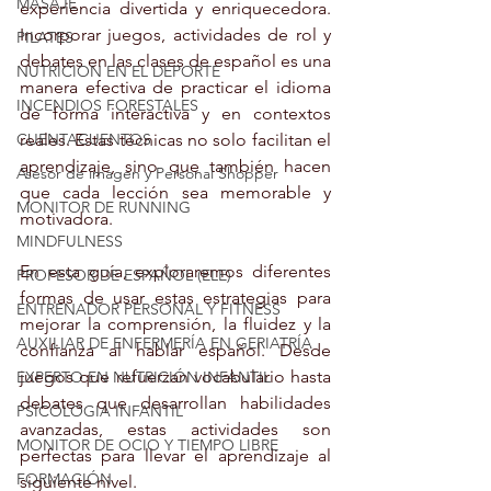
MASAJE
experiencia divertida y enriquecedora. 
Incorporar juegos, actividades de rol y 
PILATES
debates en las clases de español es una 
NUTRICION EN EL DEPORTE
manera efectiva de practicar el idioma 
INCENDIOS FORESTALES
de forma interactiva y en contextos 
CUENTACUENTOS
reales. Estas técnicas no solo facilitan el 
aprendizaje, sino que también hacen 
Asesor de imagen y Personal Shopper
que cada lección sea memorable y 
MONITOR DE RUNNING
motivadora.
MINDFULNESS
En esta guía, exploraremos diferentes 
PROFESOR DE ESPAÑOL (ELE)
formas de usar estas estrategias para 
ENTRENADOR PERSONAL Y FITNESS
mejorar la comprensión, la fluidez y la 
AUXILIAR DE ENFERMERÍA EN GERIATRÍA
confianza al hablar español. Desde 
juegos que refuerzan vocabulario hasta 
EXPERTO EN NUTRICIÓN INFANTIL
debates que desarrollan habilidades 
PSICOLOGIA INFANTIL
avanzadas, estas actividades son 
MONITOR DE OCIO Y TIEMPO LIBRE
perfectas para llevar el aprendizaje al 
FORMACIÓN
siguiente nivel.