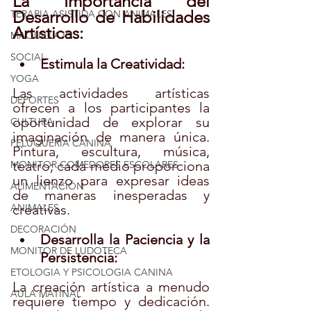
La Importancia del 
Desarrollo de Habilidades 
TERAPIA ASISTIDA CON ANIMALES
Artísticas:
MAQUILLAJE
SOCIAL
Estimula la Creatividad:
YOGA
Las actividades artísticas 
DEPORTES
ofrecen a los participantes la 
oportunidad de explorar su 
CULTURA
imaginación de manera única. 
PELUQUERÍA CANINA
Pintura, escultura, música, 
teatro; cada medio proporciona 
MONITOR COMEDORES ESCOLARES
un lienzo para expresar ideas 
ALIMENTACIÓN
de maneras inesperadas y 
creativas.
ANIMALES
DECORACIÓN
Desarrolla la Paciencia y la 
MONITOR DE LUDOTECA
Persistencia:
ETOLOGIA Y PSICOLOGIA CANINA
La creación artística a menudo 
AULA MATINAL
requiere tiempo y dedicación. 