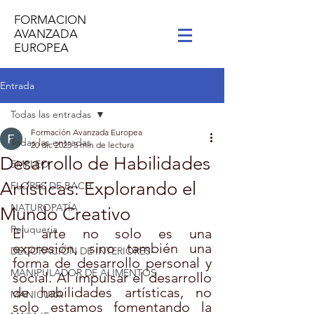
FORMACION
AVANZADA
EUROPEA
Entrada
Todas las entradas
Formación Avanzada Europea
Todas las entradas
20 dic 2023
3 min de lectura
Desarrollo de Habilidades
EMPLEO
Artísticas: Explorando el
FLORES DE BACH
NATUROPATÍA
Mundo Creativo
Peluqueria
El arte no solo es una 
expresión, sino también una 
DECORACIÓN DE INTERIORES
forma de desarrollo personal y 
MANIPULADOR DE ALIMENTOS
social. Al impulsar el desarrollo 
de habilidades artísticas, no 
MANICURA
solo estamos fomentando la 