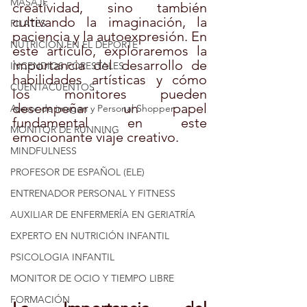
MASAJE
creatividad, sino también 
cultivando la imaginación, la 
PILATES
paciencia y la autoexpresión. En 
NUTRICION EN EL DEPORTE
este artículo, exploraremos la 
importancia del desarrollo de 
INCENDIOS FORESTALES
habilidades artísticas y cómo 
CUENTACUENTOS
los monitores pueden 
desempeñar un papel 
Asesor de imagen y Personal Shopper
fundamental en este 
MONITOR DE RUNNING
emocionante viaje creativo.
MINDFULNESS
PROFESOR DE ESPAÑOL (ELE)
ENTRENADOR PERSONAL Y FITNESS
AUXILIAR DE ENFERMERÍA EN GERIATRÍA
EXPERTO EN NUTRICIÓN INFANTIL
PSICOLOGIA INFANTIL
MONITOR DE OCIO Y TIEMPO LIBRE
FORMACIÓN