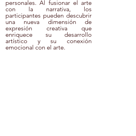
personales. Al fusionar el arte 
con la narrativa, los 
participantes pueden descubrir 
una nueva dimensión de 
expresión creativa que 
enriquece su desarrollo 
artístico y su conexión 
emocional con el arte.
En conclusión, el desarrollo de 
habilidades artísticas va más 
allá de la creación de obras 
visuales. Es un viaje que nutre la 
mente, el corazón y el espíritu. 
Como monitores, tenemos el 
privilegio de facilitar este viaje, 
inspirando a otros a explorar, 
expresar y descubrir el vasto y 
hermoso mundo creativo que 
yace dentro de cada uno de 