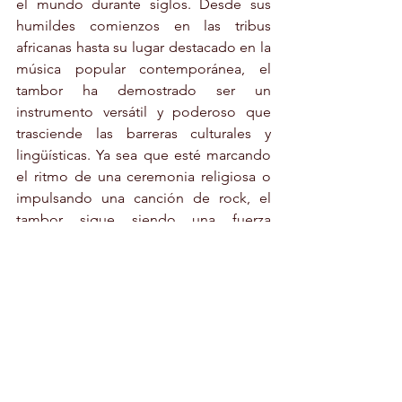
el mundo durante siglos. Desde sus 
humildes comienzos en las tribus 
africanas hasta su lugar destacado en la 
música popular contemporánea, el 
tambor ha demostrado ser un 
instrumento versátil y poderoso que 
trasciende las barreras culturales y 
lingüísticas. Ya sea que esté marcando 
el ritmo de una ceremonia religiosa o 
impulsando una canción de rock, el 
tambor sigue siendo una fuerza 
poderosa en el mundo de la música.
#Cultura
#Música
#Instrumento
CULTURA