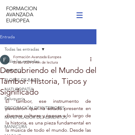
FORMACION
AVANZADA
EUROPEA
Entrada
Todas las entradas
Formación Avanzada Europea
Todas las entradas
25 abr 2024
3 min de lectura
Descubriendo el Mundo del
EMPLEO
Tambor: Historia, Tipos y
FLORES DE BACH
NATUROPATÍA
Significado
Peluqueria
El tambor, ese instrumento de 
DECORACIÓN DE INTERIORES
percusión que ha estado presente en 
diversas culturas y épocas a lo largo de 
MANIPULADOR DE ALIMENTOS
la historia, es una pieza fundamental en 
MANICURA
la música de todo el mundo. Desde las 