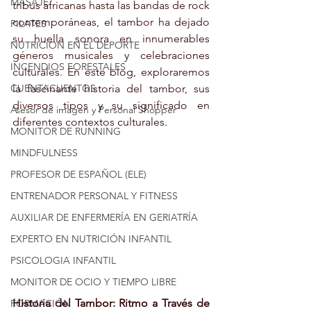
MASAJE
tribus africanas hasta las bandas de rock 
contemporáneas, el tambor ha dejado 
PILATES
su huella sonora en innumerables 
NUTRICION EN EL DEPORTE
géneros musicales y celebraciones 
INCENDIOS FORESTALES
culturales. En este blog, exploraremos 
CUENTACUENTOS
la fascinante historia del tambor, sus 
diversos tipos y su significado en 
Asesor de imagen y Personal Shopper
diferentes contextos culturales.
MONITOR DE RUNNING
MINDFULNESS
PROFESOR DE ESPAÑOL (ELE)
ENTRENADOR PERSONAL Y FITNESS
AUXILIAR DE ENFERMERÍA EN GERIATRÍA
EXPERTO EN NUTRICIÓN INFANTIL
PSICOLOGIA INFANTIL
MONITOR DE OCIO Y TIEMPO LIBRE
Historia del Tambor: Ritmo a Través de 
FORMACIÓN