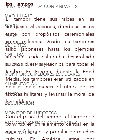
los Tiempos
TERAPIA ASISTIDA CON ANIMALES
MAQUILLAJE
El tambor tiene sus raíces en las 
SOCIAL
antiguas civilizaciones, donde se usaba 
tanto con propósitos ceremoniales 
YOGA
como militares. Desde los tambores 
DEPORTES
taiko japoneses hasta los djembés 
CULTURA
africanos, cada cultura ha desarrollado 
su propio estilo y técnica para tocar el 
PELUQUERÍA CANINA
tambor. En Europa, durante la Edad 
MONITOR COMEDORES ESCOLARES
Media, los tambores eran utilizados en 
ALIMENTACIÓN
batallas para marcar el ritmo de las 
ANIMALES
tácticas militares y levantar la moral de 
los soldados.
DECORACIÓN
MONITOR DE LUDOTECA
Con el paso del tiempo, el tambor se 
ETOLOGIA Y PSICOLOGIA CANINA
convirtió en un elemento central en la 
música folclórica y popular de muchas 
AULA MATINAL
culturas. En América Latina, por 