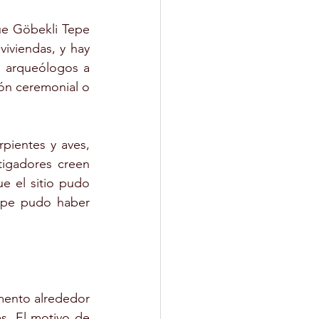
ue Göbekli Tepe 
iviendas, y hay 
s arqueólogos a 
ón ceremonial o 
rpientes y aves, 
igadores creen 
 el sitio pudo 
epe pudo haber 
ento alrededor 
s. El motivo de 