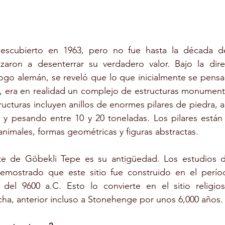
escubierto en 1963, pero no fue hasta la década de
aron a desenterrar su verdadero valor. Bajo la dire
ogo alemán, se reveló que lo que inicialmente se pensa
l, era en realidad un complejo de estructuras monument
ructuras incluyen anillos de enormes pilares de piedra, a
a y pesando entre 10 y 20 toneladas. Los pilares están
 animales, formas geométricas y figuras abstractas.
e de Göbekli Tepe es su antigüedad. Los estudios d
emostrado que este sitio fue construido en el perío
r del 9600 a.C. Esto lo convierte en el sitio religio
cha, anterior incluso a Stonehenge por unos 6,000 años.