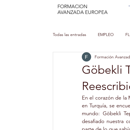
FORMACION
AVANZADA EUROPEA
Todas las entradas
EMPLEO
F
Formación Avanza
MANIPULADOR DE ALIMENTOS
Göbekli T
INCENDIOS FORESTALES
CU
Reescribi
En el corazón de la 
MINDFULNESS
PROFESOR DE
en Turquía, se encue
mundo: Göbekli Tep
desafiado nuestra c
AUXILIAR DE ENFERMERÍA EN GER
parte de lo que sabí