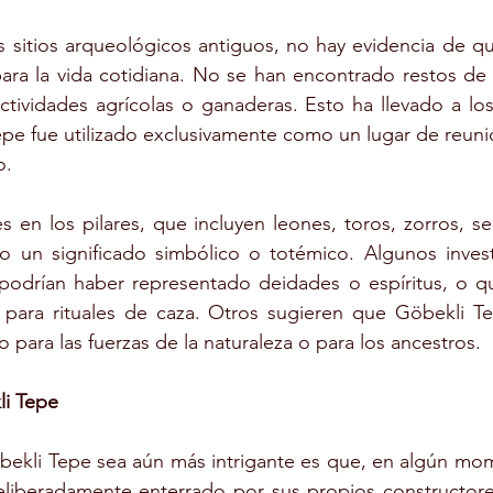
s sitios arqueológicos antiguos, no hay evidencia de q
para la vida cotidiana. No se han encontrado restos de v
ctividades agrícolas o ganaderas. Esto ha llevado a lo
pe fue utilizado exclusivamente como un lugar de reuni
o.
s en los pilares, que incluyen leones, toros, zorros, se
o un significado simbólico o totémico. Algunos invest
podrían haber representado deidades o espíritus, o que
o para rituales de caza. Otros sugieren que Göbekli T
o para las fuerzas de la naturaleza o para los ancestros.
li Tepe
ekli Tepe sea aún más intrigante es que, en algún mom
deliberadamente enterrado por sus propios constructore