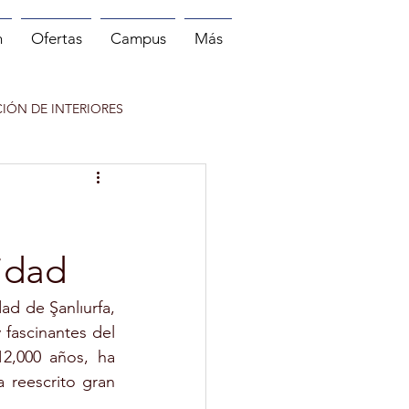
n
Ofertas
Campus
Más
IÓN DE INTERIORES
 DEPORTE
NITOR DE RUNNING
nidad
d de Şanlıurfa, 
fascinantes del 
,000 años, ha 
 reescrito gran 
INFANTIL