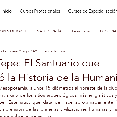
Inicio
Cursos Profesionales
Cursos de Especializació
LORES DE BACH
NATUROPATÍA
Peluqueria
DECORAC
da Europea
21 ago 2024
3 min de lectura
MANICURA
MASAJE
PILATES
NUTRICION EN EL
epe: El Santuario que
ENTACUENTOS
Asesor de imagen y Personal Shopper
MO
ó la Historia de la Huma
Mesopotamia, a unos 15 kilómetros al noreste de la ciuda
 ESPAÑOL (ELE)
ENTRENADOR PERSONAL Y FITNESS
ntra uno de los sitios arqueológicos más enigmáticos y 
e. Este sitio, que data de hace aproximadamente 12
omprensión de las primeras civilizaciones humanas y ha
IATRÍA
EXPERTO EN NUTRICIÓN INFANTIL
PSICOLOGIA 
amos sobre la prehistoria.