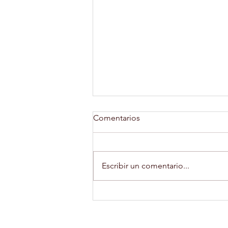
Comentarios
Escribir un comentario...
Los cactus: Supervivientes del
Desierto