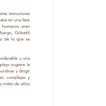
as estructuras 
ba en una fase 
s humanos eran 
bargo, Göbekli 
o de lo que se 
iderable y una 
lejo sugiere la 
dinar y dirigir 
s complejas y 
s miles de años 