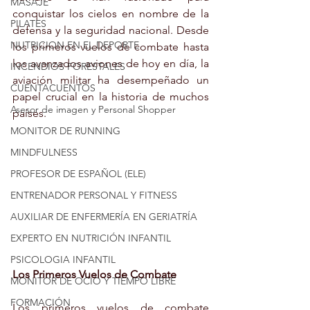
MASAJE
conquistar los cielos en nombre de la 
PILATES
defensa y la seguridad nacional. Desde 
NUTRICION EN EL DEPORTE
los primeros vuelos de combate hasta 
los avanzados aviones de hoy en día, la 
INCENDIOS FORESTALES
aviación militar ha desempeñado un 
CUENTACUENTOS
papel crucial en la historia de muchos 
Asesor de imagen y Personal Shopper
países.
MONITOR DE RUNNING
MINDFULNESS
PROFESOR DE ESPAÑOL (ELE)
ENTRENADOR PERSONAL Y FITNESS
AUXILIAR DE ENFERMERÍA EN GERIATRÍA
EXPERTO EN NUTRICIÓN INFANTIL
PSICOLOGIA INFANTIL
Los Primeros Vuelos de Combate
MONITOR DE OCIO Y TIEMPO LIBRE
FORMACIÓN
Los primeros vuelos de combate 