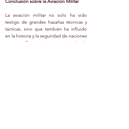
Conclusión sobre la Aviación Militar
La aviación militar no solo ha sido 
testigo de grandes hazañas técnicas y 
tácticas, sino que también ha influido 
en la historia y la seguridad de naciones 
enteras. Este viaje a través de la 
evolución de las fuerzas aéreas militares 
nos permite comprender cómo la 
búsqueda de dominio en el cielo ha 
sido un factor clave en la narrativa de la 
historia mundial. A medida que 
miramos hacia el futuro, queda por ver 
cómo la innovación continuará 
definiendo el papel de la aviación 
militar en el escenario global.