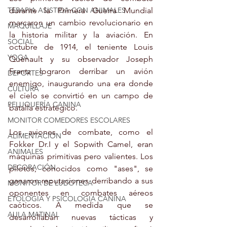
durante la Primera Guerra Mundial 
TERAPIA ASISTIDA CON ANIMALES
marcaron un cambio revolucionario en 
MAQUILLAJE
la historia militar y la aviación. En 
SOCIAL
octubre de 1914, el teniente Louis 
YOGA
Quénault y su observador Joseph 
Frantz lograron derribar un avión 
DEPORTES
enemigo, inaugurando una era donde 
CULTURA
el cielo se convirtió en un campo de 
PELUQUERÍA CANINA
batalla estratégico.
MONITOR COMEDORES ESCOLARES
Los aviones de combate, como el 
ALIMENTACIÓN
Fokker Dr.I y el Sopwith Camel, eran 
ANIMALES
máquinas primitivas pero valientes. Los 
DECORACIÓN
pilotos, conocidos como "ases", se 
ganaron reputaciones derribando a sus 
MONITOR DE LUDOTECA
oponentes en combates aéreos 
ETOLOGIA Y PSICOLOGIA CANINA
caóticos. A medida que se 
AULA MATINAL
desarrollaban nuevas tácticas y 