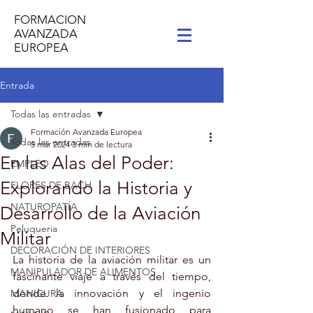
FORMACION
AVANZADA
EUROPEA
Entrada
Todas las entradas
Formación Avanzada Europea
Todas las entradas
5 mar 2024
3 min de lectura
En las Alas del Poder:
EMPLEO
Explorando la Historia y
FLORES DE BACH
NATUROPATÍA
Desarrollo de la Aviación
Peluqueria
Militar
DECORACIÓN DE INTERIORES
La historia de la aviación militar es un 
MANIPULADOR DE ALIMENTOS
fascinante viaje a través del tiempo, 
donde la innovación y el ingenio 
MANICURA
humano se han fusionado para 