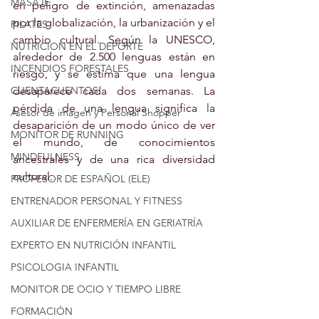
MASAJE
en peligro de extinción, amenazadas 
por la globalización, la urbanización y el 
PILATES
cambio cultural. Según la UNESCO, 
NUTRICION EN EL DEPORTE
alrededor de 2.500 lenguas están en 
INCENDIOS FORESTALES
riesgo, y se estima que una lengua 
CUENTACUENTOS
desaparece cada dos semanas. La 
pérdida de una lengua significa la 
Asesor de imagen y Personal Shopper
desaparición de un modo único de ver 
MONITOR DE RUNNING
el mundo, de conocimientos 
MINDFULNESS
ancestrales y de una rica diversidad 
cultural.
PROFESOR DE ESPAÑOL (ELE)
ENTRENADOR PERSONAL Y FITNESS
AUXILIAR DE ENFERMERÍA EN GERIATRÍA
EXPERTO EN NUTRICIÓN INFANTIL
PSICOLOGIA INFANTIL
MONITOR DE OCIO Y TIEMPO LIBRE
FORMACIÓN