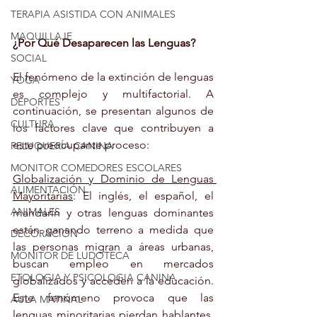
TERAPIA ASISTIDA CON ANIMALES
MAQUILLAJE
¿Por Qué Desaparecen las Lenguas?
SOCIAL
El fenómeno de la extinción de lenguas 
YOGA
es complejo y multifactorial. A 
DEPORTES
continuación, se presentan algunos de 
CULTURA
los factores clave que contribuyen a 
este preocupante proceso:
PELUQUERÍA CANINA
MONITOR COMEDORES ESCOLARES
Globalización y Dominio de Lenguas 
ALIMENTACIÓN
Mayoritarias
: El inglés, el español, el 
ANIMALES
mandarín y otras lenguas dominantes 
están ganando terreno a medida que 
DECORACIÓN
las personas migran a áreas urbanas, 
MONITOR DE LUDOTECA
buscan empleo en mercados 
ETOLOGIA Y PSICOLOGIA CANINA
globalizados y acceden a la educación. 
Este fenómeno provoca que las 
AULA MATINAL
lenguas minoritarias pierdan hablantes, 