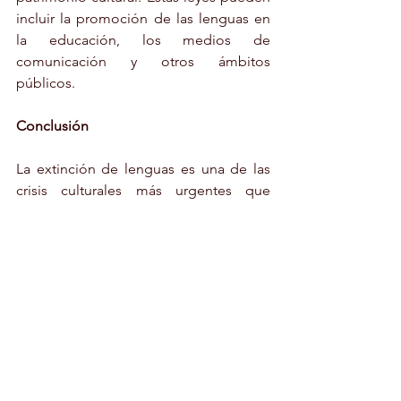
incluir la promoción de las lenguas en 
la educación, los medios de 
comunicación y otros ámbitos 
públicos.
Conclusión
La extinción de lenguas es una de las 
crisis culturales más urgentes que 
enfrentamos hoy. Cada lengua que 
desaparece representa una pérdida 
incalculable para la diversidad cultural 
de nuestro planeta. Sin embargo, con 
esfuerzos coordinados y conscientes, 
es posible revertir esta tendencia. La 
preservación de las lenguas en peligro 
no solo es una cuestión de justicia 
cultural, sino también de proteger el 