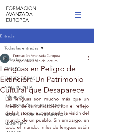
FORMACION
AVANZADA
EUROPEA
Entrada
Todas las entradas
Formación Avanzada Europea
Todas las entradas
29 ago 2024
3 min de lectura
Lenguas en Peligro de
EMPLEO
Extinción: Un Patrimonio
FLORES DE BACH
NATUROPATÍA
Cultural que Desaparece
Peluqueria
Las lenguas son mucho más que un 
DECORACIÓN DE INTERIORES
medio de comunicación; son el reflejo 
de la historia, la identidad y la visión del 
MANIPULADOR DE ALIMENTOS
mundo de un pueblo. Sin embargo, en 
MANICURA
todo el mundo, miles de lenguas están 