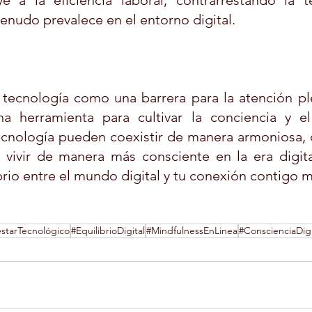
e a la eficiencia laboral, contrarrestando la t
enudo prevalece en el entorno digital.
a tecnología como una barrera para la atención p
na herramienta para cultivar la conciencia y el 
tecnología pueden coexistir de manera armoniosa, 
vivir de manera más consciente en la era digital.
brio entre el mundo digital y tu conexión contigo 
starTecnológico
#EquilibrioDigital
#MindfulnessEnLinea
#ConscienciaDigi