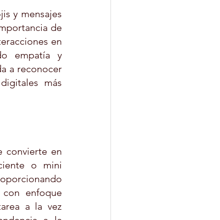
is y mensajes 
mportancia de 
teracciones en 
o empatía y 
a a reconocer 
igitales más 
 convierte en 
iente o mini 
oporcionando 
 con enfoque 
rea a la vez 