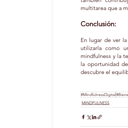
también contribuy
multitarea que a m
Conclusión:
En lugar de ver l
utilizarla como u
mindfulness y la 
la oportunidad de 
descubre el equili
#MindfulnessDigital
#Biene
MINDFULNESS