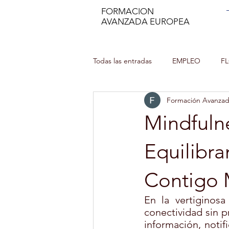
FORMACION
AVANZADA EUROPEA
Todas las entradas
EMPLEO
F
Formación Avanza
MANIPULADOR DE ALIMENTOS
Mindfulne
INCENDIOS FORESTALES
CU
Equilibra
Contigo
MINDFULNESS
PROFESOR DE
En la vertiginosa
conectividad sin 
información, notifi
AUXILIAR DE ENFERMERÍA EN GER