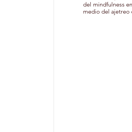
del mindfulness em
medio del ajetreo d
MONITOR DE OCIO Y TIEMPO LIB
YOGA
DEPORTES
CUL