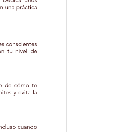
 Dedica unos 
n una práctica 
es conscientes 
n tu nivel de 
te de cómo te 
tes y evita la 
ncluso cuando 