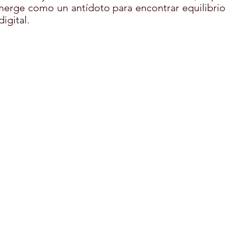
erge como un antídoto para encontrar equilibrio y
igital.
RE
FORMACIÓN
TERAPIA ASISTIDA CON ANIMALES
TURA
PELUQUERÍA CANINA
MONITOR COMEDORES ESC