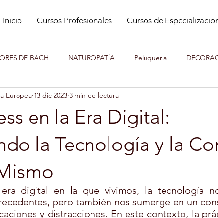
Inicio
Cursos Profesionales
Cursos de Especializació
LORES DE BACH
NATUROPATÍA
Peluqueria
DECORAC
da Europea
13 dic 2023
3 min de lectura
MANICURA
MASAJE
PILATES
NUTRICION EN EL
ss en la Era Digital:
ENTACUENTOS
Asesor de imagen y Personal Shopper
MO
ndo la Tecnología y la C
 Mismo
 ESPAÑOL (ELE)
ENTRENADOR PERSONAL Y FITNESS
 era digital en la que vivimos, la tecnología n
precedentes, pero también nos sumerge en un const
caciones y distracciones. En este contexto, la prác
IATRÍA
EXPERTO EN NUTRICIÓN INFANTIL
PSICOLOGIA 