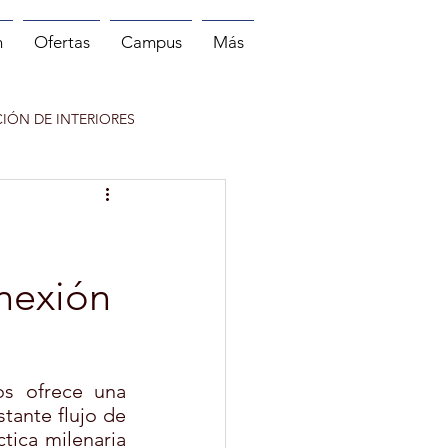
n
Ofertas
Campus
Más
IÓN DE INTERIORES
 DEPORTE
NITOR DE RUNNING
onexión
os ofrece una 
ante flujo de 
tica milenaria 
INFANTIL