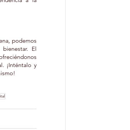
endencia a la 
lena, podemos 
bienestar. El 
ofreciéndonos 
 ¡Inténtalo y 
mismo!
tal