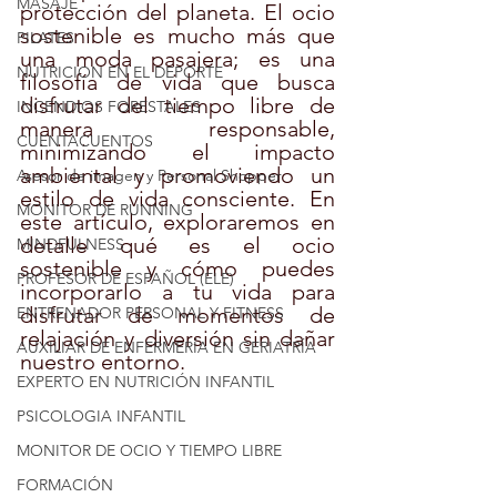
MASAJE
protección del planeta. El ocio 
sostenible es mucho más que 
PILATES
una moda pasajera; es una 
NUTRICION EN EL DEPORTE
filosofía de vida que busca 
disfrutar del tiempo libre de 
INCENDIOS FORESTALES
manera responsable, 
CUENTACUENTOS
minimizando el impacto 
ambiental y promoviendo un 
Asesor de imagen y Personal Shopper
estilo de vida consciente. En 
MONITOR DE RUNNING
este artículo, exploraremos en 
detalle qué es el ocio 
MINDFULNESS
sostenible y cómo puedes 
PROFESOR DE ESPAÑOL (ELE)
incorporarlo a tu vida para 
disfrutar de momentos de 
ENTRENADOR PERSONAL Y FITNESS
relajación y diversión sin dañar 
AUXILIAR DE ENFERMERÍA EN GERIATRÍA
nuestro entorno.
EXPERTO EN NUTRICIÓN INFANTIL
PSICOLOGIA INFANTIL
MONITOR DE OCIO Y TIEMPO LIBRE
FORMACIÓN