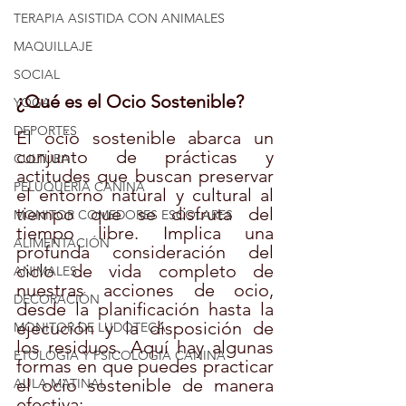
TERAPIA ASISTIDA CON ANIMALES
MAQUILLAJE
SOCIAL
¿Qué es el Ocio Sostenible?
YOGA
DEPORTES
El ocio sostenible abarca un 
conjunto de prácticas y 
CULTURA
actitudes que buscan preservar 
PELUQUERÍA CANINA
el entorno natural y cultural al 
tiempo que se disfruta del 
MONITOR COMEDORES ESCOLARES
tiempo libre. Implica una 
ALIMENTACIÓN
profunda consideración del 
ciclo de vida completo de 
ANIMALES
nuestras acciones de ocio, 
DECORACIÓN
desde la planificación hasta la 
ejecución y la disposición de 
MONITOR DE LUDOTECA
los residuos. Aquí hay algunas 
ETOLOGIA Y PSICOLOGIA CANINA
formas en que puedes practicar 
el ocio sostenible de manera 
AULA MATINAL
efectiva: