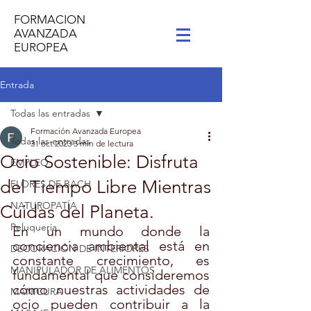
FORMACION
AVANZADA
EUROPEA
Entrada
Todas las entradas
Formación Avanzada Europea
Todas las entradas
31 oct 2023
3 min de lectura
Ocio Sostenible: Disfruta
EMPLEO
del Tiempo Libre Mientras
FLORES DE BACH
NATUROPATÍA
Cuidas del Planeta.
Peluqueria
En un mundo donde la 
conciencia ambiental está en 
DECORACIÓN DE INTERIORES
constante crecimiento, es 
MANIPULADOR DE ALIMENTOS
fundamental que consideremos 
cómo nuestras actividades de 
MANICURA
ocio pueden contribuir a la 