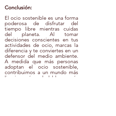
Conclusión:
El ocio sostenible es una forma 
poderosa de disfrutar del 
tiempo libre mientras cuidas 
del planeta. Al tomar 
decisiones conscientes en tus 
actividades de ocio, marcas la 
diferencia y te conviertes en un 
defensor del medio ambiente. 
A medida que más personas 
adoptan el ocio sostenible, 
contribuimos a un mundo más 
limpio, más saludable y más 
equitativo.
La próxima vez que planifiques 
tus actividades de tiempo libre, 
recuerda la importancia de la 
sostenibilidad y cómo tu 
elección puede tener un 