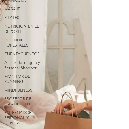
MANICURA
MASAJE
PILATES
NUTRICION EN EL
DEPORTE
INCENDIOS
FORESTALES
CUENTACUENTOS
Asesor de imagen y
Personal Shopper
MONITOR DE
RUNNING
MINDFULNESS
PROFESOR DE
ESPAÑOL (ELE)
ENTRENADOR
PERSONAL Y
FITNESS