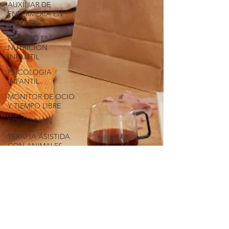
AUXILIAR DE
ENFERMERÍA EN
GERIATRÍA
EXPERTO EN
NUTRICIÓN
INFANTIL
PSICOLOGIA
INFANTIL
MONITOR DE OCIO
Y TIEMPO LIBRE
FORMACIÓN
TERAPIA ASISTIDA
CON ANIMALES
MAQUILLAJE
SOCIAL
YOGA
DEPORTES
CULTURA
31 jul 2025
4 min de lectura