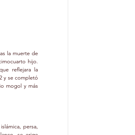
s la muerte de 
mocuarto hijo. 
e reflejara la 
 y se completó 
io mogol y más 
slámica, persa, 
anco, se erige 