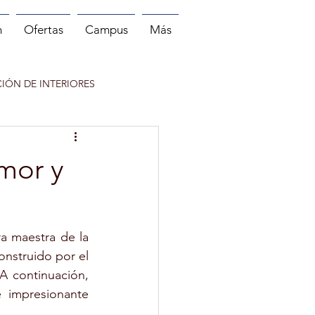
n
Ofertas
Campus
Más
IÓN DE INTERIORES
 DEPORTE
mor y
NITOR DE RUNNING
 maestra de la 
nstruido por el 
 continuación, 
e impresionante 
INFANTIL