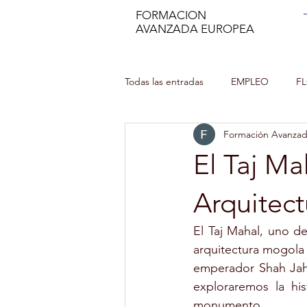
FORMACION
AVANZADA EUROPEA
Todas las entradas
EMPLEO
F
Formación Avanza
MANIPULADOR DE ALIMENTOS
El Taj M
INCENDIOS FORESTALES
CU
Arquitect
El Taj Mahal, uno d
MINDFULNESS
PROFESOR DE
arquitectura mogola 
emperador Shah Jaha
exploraremos la hist
AUXILIAR DE ENFERMERÍA EN GER
monumento.