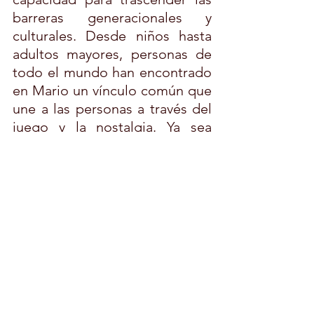
barreras generacionales y 
culturales. Desde niños hasta 
adultos mayores, personas de 
todo el mundo han encontrado 
en Mario un vínculo común que 
une a las personas a través del 
juego y la nostalgia. Ya sea 
compartiendo recuerdos de 
jugar juntos en la infancia o 
descubriendo las maravillas del 
Reino Champiñón por primera 
vez, Mario Bros continúa siendo 
un puente que conecta a las 
personas de todas las edades y 
nacionalidades, demostrando 
que la magia de los 
videojuegos puede unirnos en 