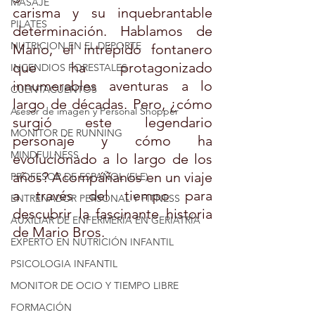
MASAJE
carisma y su inquebrantable 
PILATES
determinación. Hablamos de 
NUTRICION EN EL DEPORTE
Mario, el intrépido fontanero 
que ha protagonizado 
INCENDIOS FORESTALES
innumerables aventuras a lo 
CUENTACUENTOS
largo de décadas. Pero, ¿cómo 
Asesor de imagen y Personal Shopper
surgió este legendario 
MONITOR DE RUNNING
personaje y cómo ha 
MINDFULNESS
evolucionado a lo largo de los 
años? Acompáñanos en un viaje 
PROFESOR DE ESPAÑOL (ELE)
a través del tiempo para 
ENTRENADOR PERSONAL Y FITNESS
descubrir la fascinante historia 
AUXILIAR DE ENFERMERÍA EN GERIATRÍA
de Mario Bros.
EXPERTO EN NUTRICIÓN INFANTIL
PSICOLOGIA INFANTIL
MONITOR DE OCIO Y TIEMPO LIBRE
FORMACIÓN