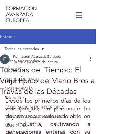
FORMACION
AVANZADA
EUROPEA
Entrada
Todas las entradas
Formación Avanzada Europea
Todas las entradas
14 feb 2024
4 min de lectura
Tuberías del Tiempo: El
EMPLEO
Viaje Épico de Mario Bros a
FLORES DE BACH
NATUROPATÍA
Través de las Décadas
Peluqueria
Desde los primeros días de los 
DECORACIÓN DE INTERIORES
videojuegos, un personaje ha 
dejado una huella indeleble en 
MANIPULADOR DE ALIMENTOS
la industria, cautivando a 
MANICURA
generaciones enteras con su 