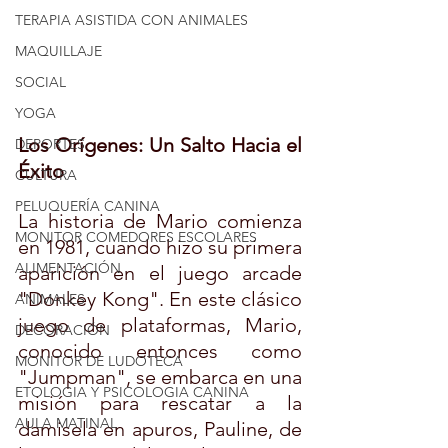
TERAPIA ASISTIDA CON ANIMALES
MAQUILLAJE
SOCIAL
YOGA
Los Orígenes: Un Salto Hacia el 
DEPORTES
Éxito
CULTURA
PELUQUERÍA CANINA
La historia de Mario comienza 
MONITOR COMEDORES ESCOLARES
en 1981, cuando hizo su primera 
ALIMENTACIÓN
aparición en el juego arcade 
"Donkey Kong". En este clásico 
ANIMALES
juego de plataformas, Mario, 
DECORACIÓN
conocido entonces como 
MONITOR DE LUDOTECA
"Jumpman", se embarca en una 
ETOLOGIA Y PSICOLOGIA CANINA
misión para rescatar a la 
AULA MATINAL
damisela en apuros, Pauline, de 