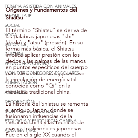
TERAPIA ASISTIDA CON ANIMALES
Orígenes y Fundamentos del 
MAQUILLAJE
Shiatsu
SOCIAL
El término "Shiatsu" se deriva de 
YOGA
las palabras japonesas "shi" 
(dedo) y "atsu" (presión). En su 
DEPORTES
forma más básica, el Shiatsu 
CULTURA
implica aplicar presión con los 
dedos y las palmas de las manos 
PELUQUERÍA CANINA
en puntos específicos del cuerpo 
para aliviar la tensión y promover 
MONITOR COMEDORES ESCOLARES
la circulación de energía vital, 
ALIMENTACIÓN
conocida como "Qi" en la 
medicina tradicional china.
ANIMALES
DECORACIÓN
La historia del Shiatsu se remonta 
al antiguo Japón, donde se 
MONITOR DE LUDOTECA
fusionaron influencias de la 
ETOLOGIA Y PSICOLOGIA CANINA
medicina china y las técnicas de 
masaje tradicionales japonesas. 
AULA MATINAL
Fue en el siglo XX cuando el 