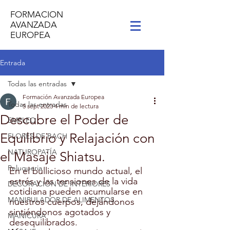
FORMACION
AVANZADA
EUROPEA
Entrada
Todas las entradas
Formación Avanzada Europea
Todas las entradas
5 sept 2023
4 min de lectura
Descubre el Poder de
EMPLEO
Equilibrio y Relajación con
FLORES DE BACH
NATUROPATÍA
el Masaje Shiatsu.
Peluqueria
En el bullicioso mundo actual, el 
estrés y las tensiones de la vida 
DECORACIÓN DE INTERIORES
cotidiana pueden acumularse en 
MANIPULADOR DE ALIMENTOS
nuestros cuerpos, dejándonos 
sintiéndonos agotados y 
MANICURA
desequilibrados. 