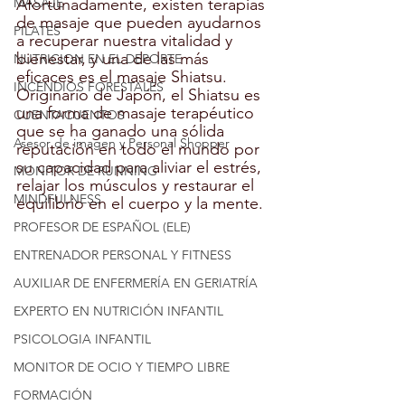
MASAJE
Afortunadamente, existen terapias 
de masaje que pueden ayudarnos 
PILATES
a recuperar nuestra vitalidad y 
bienestar, y una de las más 
NUTRICION EN EL DEPORTE
eficaces es el masaje Shiatsu. 
INCENDIOS FORESTALES
Originario de Japón, el Shiatsu es 
una forma de masaje terapéutico 
CUENTACUENTOS
que se ha ganado una sólida 
Asesor de imagen y Personal Shopper
reputación en todo el mundo por 
su capacidad para aliviar el estrés, 
MONITOR DE RUNNING
relajar los músculos y restaurar el 
MINDFULNESS
equilibrio en el cuerpo y la mente.
PROFESOR DE ESPAÑOL (ELE)
ENTRENADOR PERSONAL Y FITNESS
AUXILIAR DE ENFERMERÍA EN GERIATRÍA
EXPERTO EN NUTRICIÓN INFANTIL
PSICOLOGIA INFANTIL
MONITOR DE OCIO Y TIEMPO LIBRE
FORMACIÓN