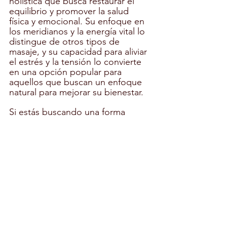
holística que busca restaurar el 
equilibrio y promover la salud 
física y emocional. Su enfoque en 
los meridianos y la energía vital lo 
distingue de otros tipos de 
masaje, y su capacidad para aliviar 
el estrés y la tensión lo convierte 
en una opción popular para 
aquellos que buscan un enfoque 
natural para mejorar su bienestar.
Si estás buscando una forma 
efectiva y relajante de cuidar tu 
cuerpo y mente, el Shiatsu podría 
ser la respuesta que estás 
buscando. Programa una sesión y 
descubre por ti mismo los 
beneficios transformadores de 
este antiguo arte de curación 
japonés. Desde aliviar el dolor 
hasta equilibrar emociones y 
mejorar la circulación, el Shiatsu 
tiene el poder de revitalizar tu vida 