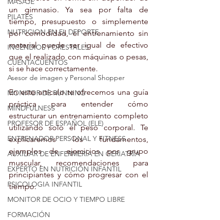
MASAJE
un gimnasio. Ya sea por falta de 
PILATES
tiempo, presupuesto o simplemente 
NUTRICION EN EL DEPORTE
por comodidad, el entrenamiento sin 
material puede ser igual de efectivo 
INCENDIOS FORESTALES
que el realizado con máquinas o pesas, 
CUENTACUENTOS
si se hace correctamente.
Asesor de imagen y Personal Shopper
En este artículo te ofrecemos una guía 
MONITOR DE RUNNING
práctica para entender cómo 
MINDFULNESS
estructurar un entrenamiento completo 
PROFESOR DE ESPAÑOL (ELE)
utilizando solo el peso corporal. Te 
ENTRENADOR PERSONAL Y FITNESS
explicaremos los fundamentos, 
ejemplos de ejercicios por grupo 
AUXILIAR DE ENFERMERÍA EN GERIATRÍA
muscular, recomendaciones para 
EXPERTO EN NUTRICIÓN INFANTIL
principiantes y cómo progresar con el 
PSICOLOGIA INFANTIL
tiempo.
MONITOR DE OCIO Y TIEMPO LIBRE
FORMACIÓN