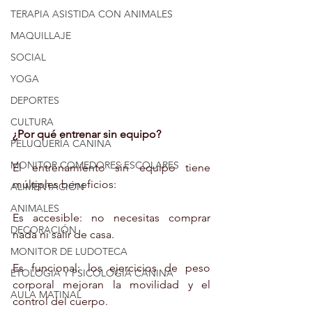
TERAPIA ASISTIDA CON ANIMALES
MAQUILLAJE
SOCIAL
YOGA
DEPORTES
CULTURA
¿Por qué entrenar sin equipo?
PELUQUERÍA CANINA
MONITOR COMEDORES ESCOLARES
El entrenamiento sin equipo tiene 
múltiples beneficios:
ALIMENTACIÓN
ANIMALES
Es accesible: no necesitas comprar 
DECORACIÓN
nada ni salir de casa.
MONITOR DE LUDOTECA
Es funcional: los ejercicios de peso 
ETOLOGIA Y PSICOLOGIA CANINA
corporal mejoran la movilidad y el 
AULA MATINAL
control del cuerpo.