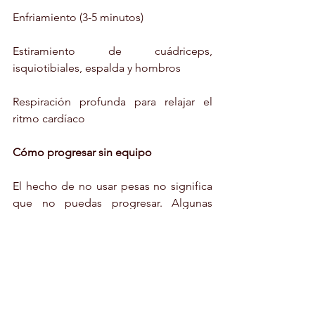
Enfriamiento (3-5 minutos)
Estiramiento de cuádriceps, 
isquiotibiales, espalda y hombros
Respiración profunda para relajar el 
ritmo cardíaco
Cómo progresar sin equipo
El hecho de no usar pesas no significa 
que no puedas progresar. Algunas 
formas de aumentar la dificultad 
incluyen:
Añadir repeticiones o series
Reducir el tiempo de descanso