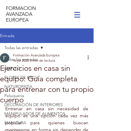
FORMACION
AVANZADA
EUROPEA
Entrada
Todas las entradas
Formación Avanzada Europea
Todas las entradas
16 jul 2025
3 min de lectura
Ejercicios en casa sin
EMPLEO
equipo: Guía completa
FLORES DE BACH
NATUROPATÍA
para entrenar con tu propio
Peluqueria
cuerpo
DECORACIÓN DE INTERIORES
Entrenar en casa sin necesidad de 
MANIPULADOR DE ALIMENTOS
equipo es una opción cada vez más 
popular para quienes buscan 
MANICURA
mantenerse en forma sin depender de 