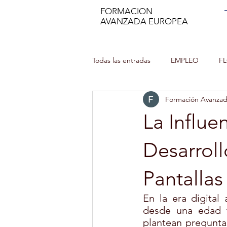
FORMACION
AVANZADA EUROPEA
Todas las entradas
EMPLEO
F
Formación Avanza
MANIPULADOR DE ALIMENTOS
La Influe
INCENDIOS FORESTALES
CU
Desarroll
Pantallas
MINDFULNESS
PROFESOR DE
En la era digital
desde una edad t
plantean preguntas
AUXILIAR DE ENFERMERÍA EN GER