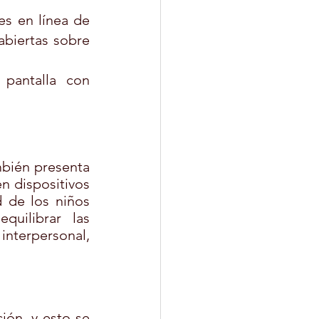
es en línea de 
biertas sobre 
pantalla con 
bién presenta 
n dispositivos 
 de los niños 
uilibrar las 
terpersonal, 
ón, y esto se 