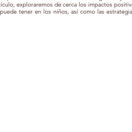
rtículo, exploraremos de cerca los impactos positiv
puede tener en los niños, así como las estrategia
RE
FORMACIÓN
TERAPIA ASISTIDA CON ANIMALES
TURA
PELUQUERÍA CANINA
MONITOR COMEDORES ESC