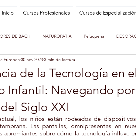
Inicio
Cursos Profesionales
Cursos de Especializació
LORES DE BACH
NATUROPATÍA
Peluqueria
DECORAC
da Europea
30 nov 2023
3 min de lectura
MANICURA
MASAJE
PILATES
NUTRICION EN EL
ncia de la Tecnología en e
ENTACUENTOS
Asesor de imagen y Personal Shopper
MO
o Infantil: Navegando por
 del Siglo XXI
 ESPAÑOL (ELE)
ENTRENADOR PERSONAL Y FITNESS
 actual, los niños están rodeados de dispositivos
emprana. Las pantallas, omnipresentes en nuest
 apremiantes sobre cómo la tecnología influye en 
IATRÍA
EXPERTO EN NUTRICIÓN INFANTIL
PSICOLOGIA 