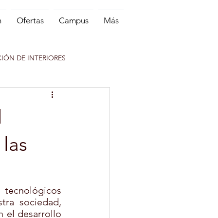
n
Ofertas
Campus
Más
IÓN DE INTERIORES
 DEPORTE
l
NITOR DE RUNNING
 las
 tecnológicos 
ra sociedad, 
el desarrollo 
INFANTIL