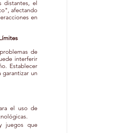
distantes, el 
o", afectando 
teracciones en 
Límites
 problemas de 
ede interferir 
o. Establecer 
 garantizar un 
ara el uso de 
cnológicas.
y juegos que 