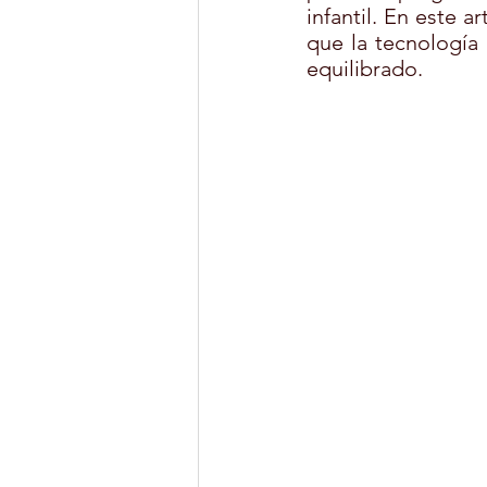
infantil. En este a
que la tecnología 
equilibrado.
MONITOR DE OCIO Y TIEMPO LIB
YOGA
DEPORTES
CUL